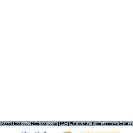
Accueil boutique
|
Nous contacter
|
FAQ
|
Plan du site
|
Programme partenaires