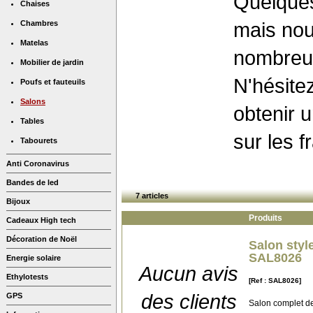
Quelques
Chaises
mais nou
Chambres
Matelas
nombreux
Mobilier de jardin
N'hésite
Poufs et fauteuils
Salons
obtenir 
Tables
sur les f
Tabourets
Anti Coronavirus
Bandes de led
7 articles
Bijoux
Produits
Cadeaux High tech
Décoration de Noël
Salon styl
SAL8026
Energie solaire
Aucun avis
Ethylotests
[Ref : SAL8026]
des clients
GPS
Salon complet d