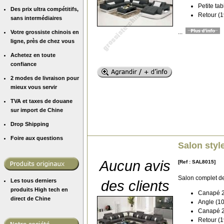
Petite ta
Des prix ultra compétitifs,
Retour (1
sans intermédiaires
...
Votre grossiste chinois en
ligne, près de chez vous
Achetez en toute
confiance
2 modes de livraison pour
mieux vous servir
TVA et taxes de douane
sur import de Chine
Drop Shipping
Foire aux questions
Salon styl
Aucun avis
[Ref : SAL8015]
Salon complet d
Les tous derniers
des clients
produits High tech en
Canapé 2 
direct de Chine
Angle (10
Canapé 2 
Retour (1