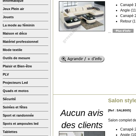
Informatique
Canapé 1
Jeux Plein air
Angle (11
Canapé 2
Jouets
Retour (1
La mode au féminin
...
Maison et déco
Matériel professionnel
Mode textile
Outils de mesure
Plaisir et Bien-être
PLV
Projecteurs Led
Quads et motos
Sécurité
Salon styl
Soirées et fêtes
Aucun avis
[Ref : SAL8005]
Sport et randonnée
Salon complet d
des clients
Spots et ampoules led
Canapé 2 
Tablettes
Angle (10