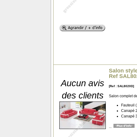
Salon styl
Ref SAL8
Aucun avis
[Ref : SAL8020D]
des clients
Salon complet d
Fauteuil 
Canapé 2 
Canapé 3 
...