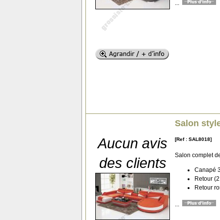
...
Salon styl
Aucun avis
[Ref : SAL8018]
Salon complet d
des clients
Canapé 3 
Retour (2
Retour ro
...