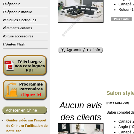
Canapé 2 
Téléphonie
Retour (1
Téléphonie mobile
...
Véhicules électriques
Vêtements enfants
Voiture accessoires
€ Ventes Flash
Salon styl
Aucun avis
[Ref : SAL8009]
Salon complet d
des clients
Guides vidéo sur l'import
Canapé 2 
de Chine et l'utilisation de
Angle (10
notre site
Canapé 2 