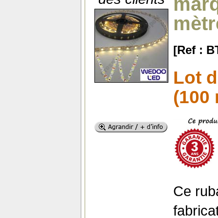
marq
mètr
[Ref : 
Lot 
(100 
Ce rub
fabric