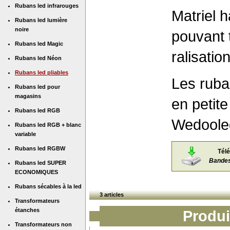
Rubans led infrarouges
Matriel 
Rubans led lumière
noire
pouvant 
Rubans led Magic
ralisati
Rubans led Néon
Rubans led pliables
Les ruba
Rubans led pour
magasins
en petite
Rubans led RGB
Wedoole
Rubans led RGB + blanc
variable
Rubans led RGBW
Télé
Bandes 
Rubans led SUPER
ECONOMIQUES
Rubans sécables à la led
3 articles
Transformateurs
étanches
Produi
Transformateurs non