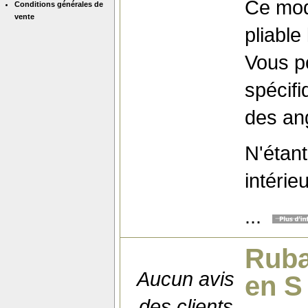
Ce mod
Conditions générales de
vente
pliable
Vous po
spécif
des ang
N'étant
intérieu
...
Ruba
Aucun avis
en S
des clients