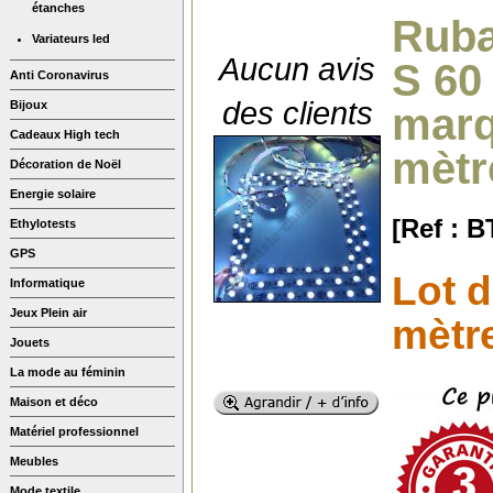
étanches
Ruba
Variateurs led
Aucun avis
S 60
Anti Coronavirus
des clients
Bijoux
marq
Cadeaux High tech
mètr
Décoration de Noël
Energie solaire
[Ref : 
Ethylotests
GPS
Lot d
Informatique
Jeux Plein air
mètre
Jouets
La mode au féminin
Maison et déco
Matériel professionnel
Meubles
Mode textile