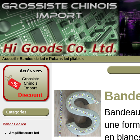
Accueil
»
Bandes de led
»
Rubans led pliables
Bande
Bandeaux
une form
Bandes de led
Amplificateurs led
en blanc