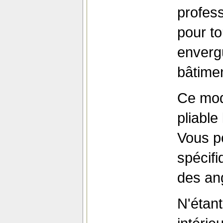
profess
pour to
envergu
bâtime
Ce mod
pliable
Vous po
spécif
des ang
N'étant