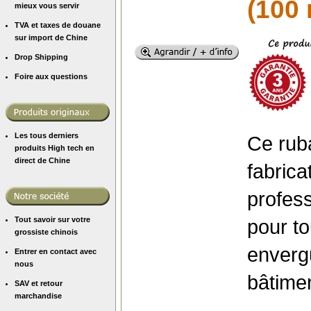
(100 
mieux vous servir
TVA et taxes de douane
sur import de Chine
Drop Shipping
Foire aux questions
Les tous derniers
Ce rub
produits High tech en
direct de Chine
fabric
profess
pour to
Tout savoir sur votre
grossiste chinois
envergu
Entrer en contact avec
nous
bâtime
SAV et retour
marchandise