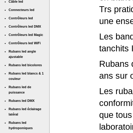
Câble led
Trs prati
Connecteurs led
une ense
Contrôleurs led
Contrôleurs led DMX
Les band
Contrôleurs led Magic
Contrôleurs led WiFi
tanchits
Rubans led angle
ajustable
Rubans 
Rubans led bicolores
ans sur o
Rubans led blancs & 1
couleur
Rubans led de
Les ruba
puissance
conformi
Rubans led DMX
Rubans led éclairage
que tous
latéral
Rubans led
laboratoi
hydroponiques