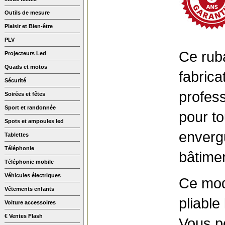
Outils de mesure
Plaisir et Bien-être
PLV
Ce rub
Projecteurs Led
Quads et motos
fabric
Sécurité
profess
Soirées et fêtes
Sport et randonnée
pour to
Spots et ampoules led
envergu
Tablettes
Téléphonie
bâtime
Téléphonie mobile
Véhicules électriques
Ce mod
Vêtements enfants
pliable
Voiture accessoires
€ Ventes Flash
Vous po