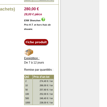
sachets)
280,00 €
28,00 € pièce
EXW Shenzhen
Prix H.T. et hors frais de
douane.
Expédition :
De 7 à 12 jours
Remise par quantités :
Qté
Prix d'un lot
2
274,40 € / lot
10
266,00 € / lot
50
257,60 € / lot
100
252,00 € / lot
500
246,40 € / lot
1000
238,00 € / lot