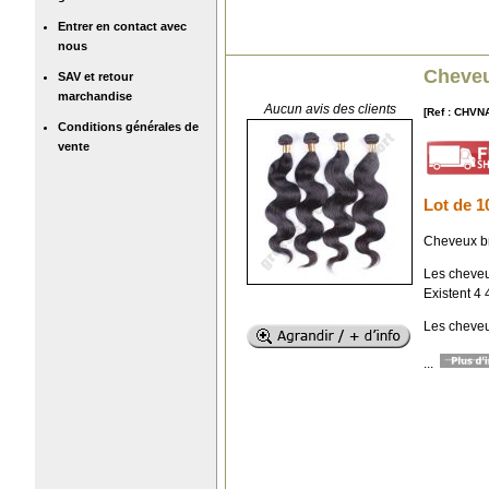
Entrer en contact avec
nous
Cheveu
SAV et retour
marchandise
Aucun avis des clients
[Ref : CHVN
Conditions générales de
vente
Lot de 1
Cheveux br
Les cheveu
Existent 4 
Les cheveu
...