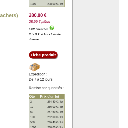
1000
238,00 € / lot
sachets)
280,00 €
28,00 € pièce
EXW Shenzhen
Prix H.T. et hors frais de
douane.
Expédition :
De 7 à 12 jours
Remise par quantités :
Qté
Prix d'un lot
2
274,40 € / lot
10
266,00 € / lot
50
257,60 € / lot
100
252,00 € / lot
500
246,40 € / lot
1000
238,00 € / lot