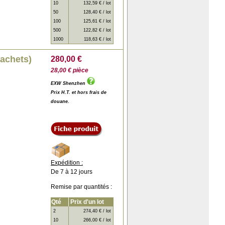
10
132,59 € / lot
50
128,40 € / lot
100
125,61 € / lot
500
122,82 € / lot
1000
118,63 € / lot
sachets)
280,00 €
28,00 € pièce
EXW Shenzhen
Prix H.T. et hors frais de
douane.
Expédition :
De 7 à 12 jours
Remise par quantités :
Qté
Prix d'un lot
2
274,40 € / lot
10
266,00 € / lot