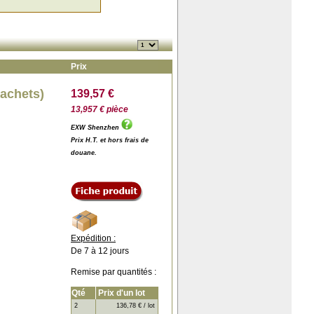
Prix
sachets)
139,57 €
13,957 € pièce
EXW Shenzhen
Prix H.T. et hors frais de
douane.
Expédition :
De 7 à 12 jours
Remise par quantités :
Qté
Prix d'un lot
2
136,78 € / lot