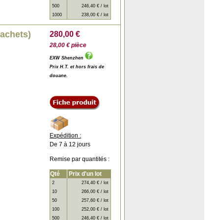
500
246,40 € / lot
1000
238,00 € / lot
sachets)
280,00 €
28,00 € pièce
EXW Shenzhen
Prix H.T. et hors frais de
douane.
Expédition :
De 7 à 12 jours
Remise par quantités :
Qté
Prix d'un lot
2
274,40 € / lot
10
266,00 € / lot
50
257,60 € / lot
100
252,00 € / lot
500
246,40 € / lot