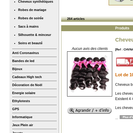
Cheveux synthétiques
Robes de mariage
Robes de soirée
264 articles
Sacs à mains
Produits
Silhouette & minceur
Cheveu
Soins et beauté
Aucun avis des clients
[Ref : CHVN
Anti Coronavirus
Bandes de led
Bijoux
Lot de 1
Cadeaux High tech
Cheveux br
Décoration de Noël
Energie solaire
Les cheveu
Existent 4 
Ethylotests
Les cheveu
GPS
Informatique
...
Jeux Plein air
Jouets