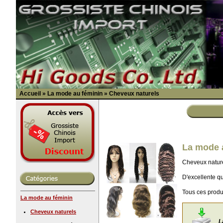
Accueil
»
La mode au féminin
»
Cheveux naturels
La mode a
Cheveux nature
D'excellente qu
Tous ces produi
La mode au féminin
Cheveux naturels
L