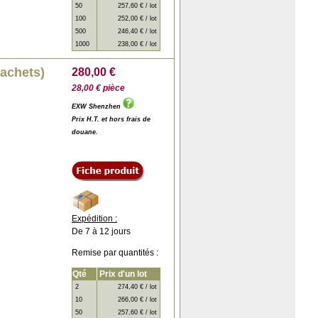
50
257,60 € / lot
100
252,00 € / lot
500
246,40 € / lot
1000
238,00 € / lot
sachets)
280,00 €
28,00 € pièce
EXW Shenzhen
Prix H.T. et hors frais de
douane.
Expédition :
De 7 à 12 jours
Remise par quantités :
Qté
Prix d'un lot
2
274,40 € / lot
10
266,00 € / lot
50
257,60 € / lot