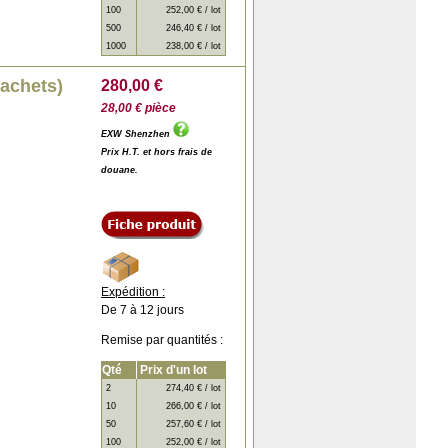
100
252,00 € / lot
500
246,40 € / lot
1000
238,00 € / lot
sachets)
280,00 €
28,00 € pièce
EXW Shenzhen
Prix H.T. et hors frais de
douane.
Expédition :
De 7 à 12 jours
Remise par quantités :
Qté
Prix d'un lot
2
274,40 € / lot
10
266,00 € / lot
50
257,60 € / lot
100
252,00 € / lot