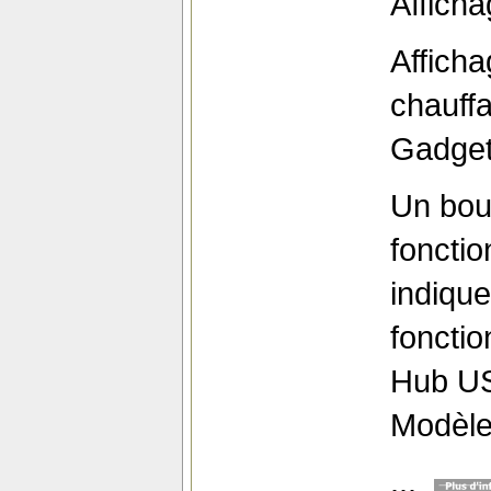
Afficha
Afficha
chauffa
Gadget 
Un bou
fonctio
indique
foncti
Hub US
Modèl
...