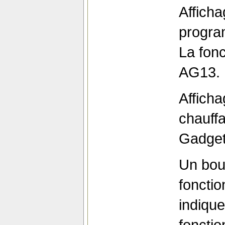
Afficha
progra
La fonc
AG13.
Afficha
chauffa
Gadget 
Un bou
fonctio
indique
foncti