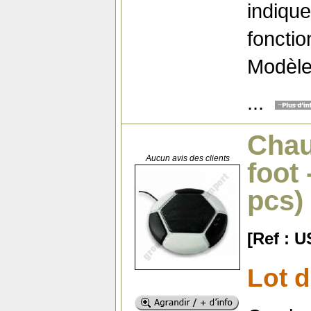
indique
foncti
Modèl
...
Chau
Aucun avis des clients
foot
pcs)
[Ref : 
Lot d