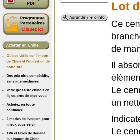
Lot d
Ce cend
branch
de man
Guides vidéo sur l'import
de Chine et l'utilisation de
Il abso
notre site
élément
Des prix ultra compétitifs,
sans intermédiaires
Le cend
Votre grossiste chinois en
ligne, près de chez vous
un nett
Achetez en toute
confiance
Indicat
2 modes de livraison pour
mieux vous servir
Le cen
TVA et taxes de douane
sur import de Chine