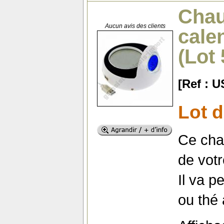
Chau
Aucun avis des clients
cale
(Lot
[Ref : 
Lot d
Ce cha
de votr
Il va p
ou thé 