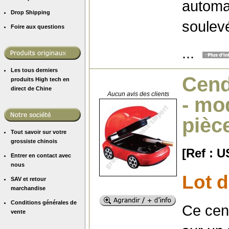
automa
Drop Shipping
soulev
Foire aux questions
...
Les tous derniers
Cend
produits High tech en
direct de Chine
Aucun avis des clients
- mo
pièc
Tout savoir sur votre
grossiste chinois
[Ref : 
Entrer en contact avec
nous
Lot d
SAV et retour
marchandise
Conditions générales de
Ce cen
vente