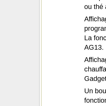
ou thé 
Afficha
progra
La fonc
AG13.
Afficha
chauffa
Gadget 
Un bou
fonctio