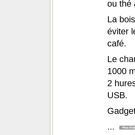
ou thé 
La boi
éviter
café.
Le chau
1000 m
2 hures
USB.
Gadget 
...