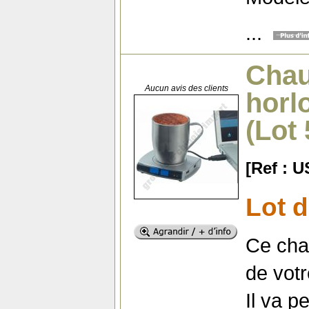
...
Chau
Aucun avis des clients
horl
(Lot
[Ref : 
Lot d
Ce cha
de votr
Il va p