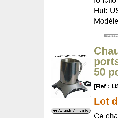
Hub US
Modèl
...
Chau
Aucun avis des clients
port
50 p
[Ref : 
Lot d
Ce cha