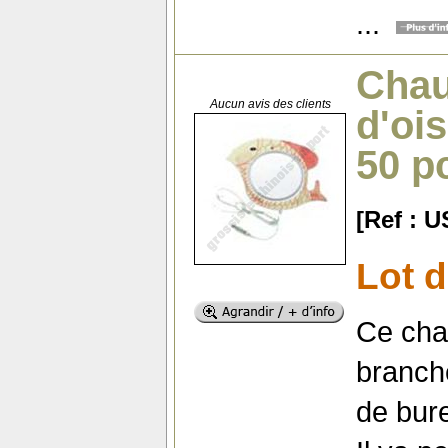
...
Chau
Aucun avis des clients
d'oi
50 p
[Ref : 
Lot d
Ce cha
branch
de bur