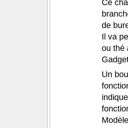
Ce chau
branch
de bur
Il va p
ou thé 
Gadget 
Un bou
fonctio
indique
foncti
Modèl