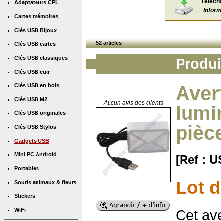
Téléch
Adaptateurs CPL
Infor
Cartes mémoires
Clés USB Bijoux
52 articles
Clés USB cartes
Clés USB classiques
Produi
Clés USB cuir
Clés USB en bois
Aver
Clés USB M2
Aucun avis des clients
lumi
Clés USB originales
pièc
Clés USB Stylos
Gadgets USB
Mini PC Android
[Ref : 
Portables
Lot d
Souris animaux & fleurs
Stickers
Cet ave
WiFi