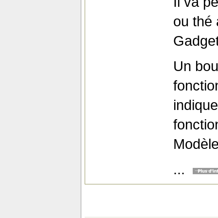
Il va p
ou thé 
Gadget 
Un bou
fonctio
indique
foncti
Modèl
...