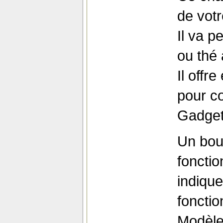
de votr
Il va p
ou thé 
Il offr
pour c
Gadget 
Un bou
fonctio
indique
foncti
Modèl