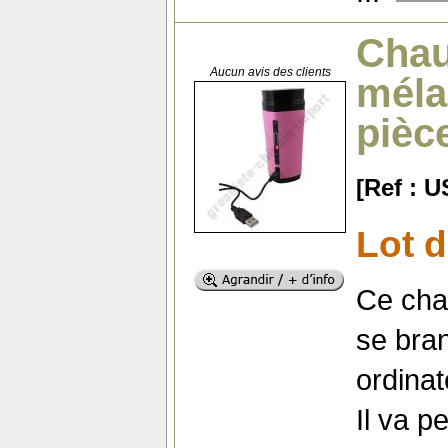
Chau
Aucun avis des clients
méla
pièc
[Ref : 
Lot d
Ce cha
se bra
ordinat
Il va p