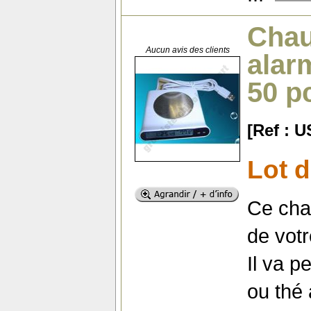
Chau
Aucun avis des clients
alar
50 p
[Ref : 
Lot d
Ce cha
de votr
Il va p
ou thé 