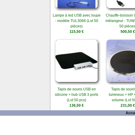
Lampe à led USB avec loupe
Chauffe-boisson
- modèle TUL3066 (Lot 50
mélangeur - TUW
pièces)
50 pièces
115,50 €
500,50 €
Tapis de souris USB en
Tapis de sour
silicone + hub USB 3 ports
lumineux + HP 
(Lot 50 pcs)
volume (Lot 5
136,50 €
231,00 €
Accue