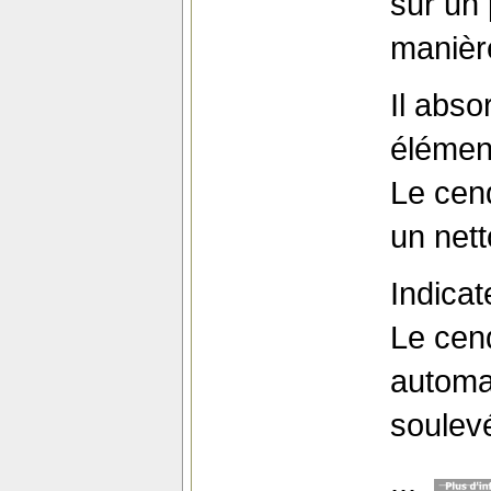
sur un
manièr
Il abso
élément
Le cend
un nett
Indicat
Le cen
automa
soulev
...