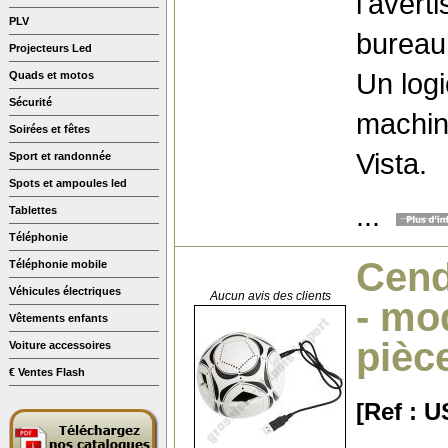
l'avert
PLV
bureau
Projecteurs Led
Un logi
Quads et motos
Sécurité
machin
Soirées et fêtes
Vista.
Sport et randonnée
Spots et ampoules led
...
Tablettes
Téléphonie
Cend
Téléphonie mobile
Véhicules électriques
Aucun avis des clients
- mo
Vêtements enfants
pièc
Voiture accessoires
€ Ventes Flash
[Ref : 