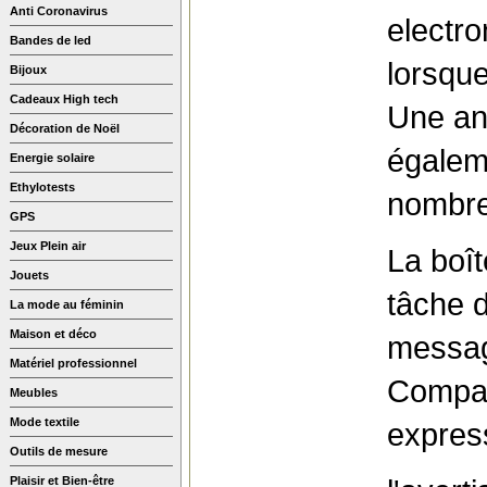
Anti Coronavirus
electro
Bandes de led
lorsque
Bijoux
Cadeaux High tech
Une an
Décoration de Noël
égalem
Energie solaire
Ethylotests
nombre
GPS
Jeux Plein air
La boî
Jouets
tâche 
La mode au féminin
Maison et déco
messag
Matériel professionnel
Compat
Meubles
Mode textile
express
Outils de mesure
Plaisir et Bien-être