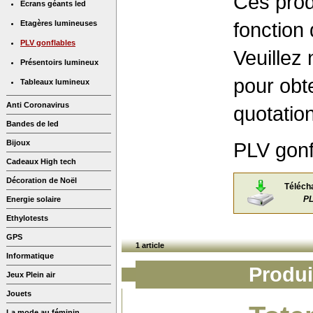
Ces prod
Ecrans géants led
fonction 
Etagères lumineuses
PLV gonflables
Veuillez 
Présentoirs lumineux
pour obt
Tableaux lumineux
Anti Coronavirus
quotation
Bandes de led
Bijoux
PLV gonfl
Cadeaux High tech
Décoration de Noël
Téléch
PL
Energie solaire
Ethylotests
GPS
1 article
Informatique
Produi
Jeux Plein air
Jouets
La mode au féminin