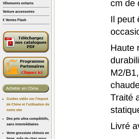
cm de 
Vêtements enfants
Voiture accessoires
Il peut
€ Ventes Flash
occasi
Haute 
durabil
M2/B1,
chaude
Traité 
Guides vidéo sur l'import
de Chine et l'utilisation de
statiqu
notre site
Des prix ultra compétitifs,
Livré a
sans intermédiaires
Votre grossiste chinois en
ligne, près de chez vous