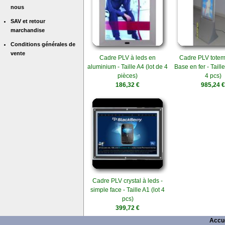
nous
SAV et retour
marchandise
Conditions générales de
vente
Cadre PLV à leds en
Cadre PLV totem 
aluminium - Taille A4 (lot de 4
Base en fer - Taille
pièces)
4 pcs)
186,32 €
985,24 €
Cadre PLV crystal à leds -
simple face - Taille A1 (lot 4
pcs)
399,72 €
Accue