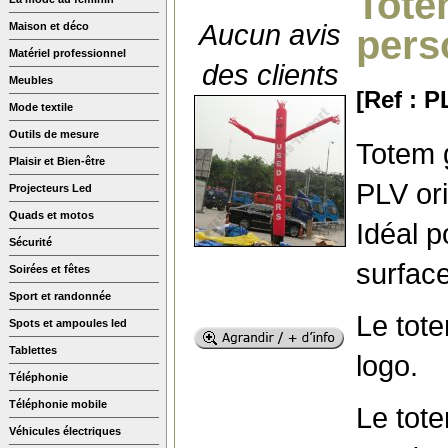
Tote
Aucun avis
Maison et déco
pers
Matériel professionnel
des clients
Meubles
[Ref : 
Mode textile
Outils de mesure
Totem 
Plaisir et Bien-être
PLV ori
Projecteurs Led
Quads et motos
Idéal 
Sécurité
surfac
Soirées et fêtes
Sport et randonnée
Le tot
Spots et ampoules led
Tablettes
logo.
Téléphonie
Téléphonie mobile
Le tot
Véhicules électriques