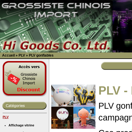
Accueil
»
PLV
»
PLV gonflables
PLV -
PLV gonf
campagne
PLV
Affichage vitrine