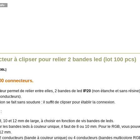
eur à clipser pour relier 2 bandes led (lot 100 pcs)
DBL]
00 connecteurs.
eur permet de relier entre elles, 2 bandes de led
IP20
(non étanche et sans résine)
conducteurs).
on se fait sans soudure : il suffit de clipser pour établir la connexion.
:
8, 10 et 12 mm de large, à choisir en fonction de vis bandes de leds.
r les bandes leds à couleur unique, il faut de 8 ou 10 mm. Pour le RGB, vous pouv
12 mm.
2 conducteurs (bande à couleur unique) ou 4 conducteurs (bandes multicolore RG