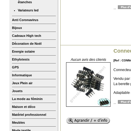
étanches
...
Variateurs led
Anti Coronavirus
Bijoux
Cadeaux High tech
Décoration de Noël
Connec
Energie solaire
Ethylotests
Aucun avis des clients
[Ref : CONN
GPS
Connecteur
Informatique
Vendu par l
Jeux Plein air
La berette
Jouets
Adaptable 
La mode au féminin
...
Maison et déco
Matériel professionnel
Meubles
Mode textile