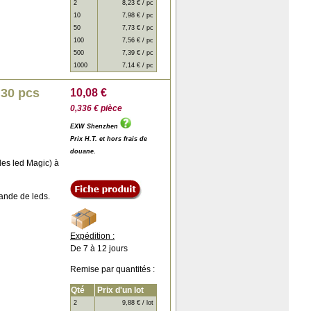
2
8,23 € / pc
10
7,98 € / pc
50
7,73 € / pc
100
7,56 € / pc
500
7,39 € / pc
1000
7,14 € / pc
 30 pcs
10,08 €
0,336 € pièce
EXW Shenzhen
Prix H.T. et hors frais de
douane.
des led Magic) à
bande de leds.
Expédition :
De 7 à 12 jours
Remise par quantités :
Qté
Prix d'un lot
2
9,88 € / lot