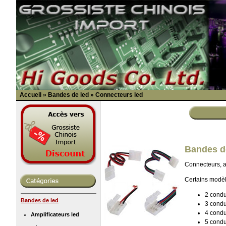
Accueil
»
Bandes de led
»
Connecteurs led
Bandes de
Connecteurs, an
Certains modèl
2 condu
Bandes de led
3 condu
4 condu
Amplificateurs led
5 cond