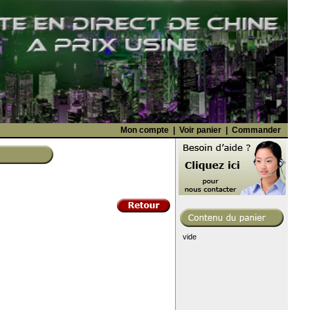
Mon compte
|
Voir panier
|
Commander
vide