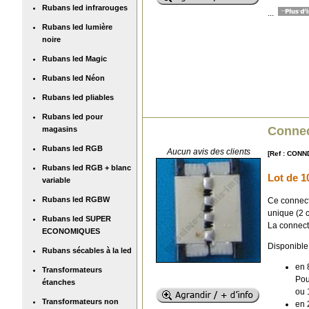
Rubans led infrarouges
...
Rubans led lumière
noire
Rubans led Magic
Rubans led Néon
Rubans led pliables
Rubans led pour
Connect
magasins
Rubans led RGB
Aucun avis des clients
[Ref : CONN
Rubans led RGB + blanc
Lot de 1
variable
Rubans led RGBW
Ce connect
unique (2 
Rubans led SUPER
La connecti
ECONOMIQUES
Disponible 
Rubans sécables à la led
en 
Transformateurs
Pou
étanches
ou 
Transformateurs non
en 