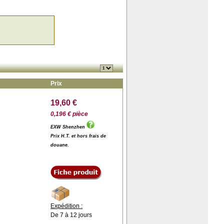
Prix
19,60 €
0,196 € pièce
EXW Shenzhen
Prix H.T. et hors frais de
douane.
Expédition :
De 7 à 12 jours