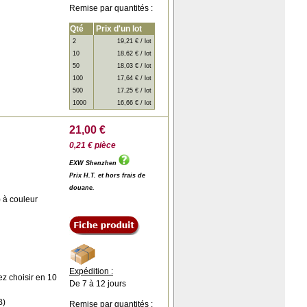
Remise par quantités :
Qté
Prix d'un lot
2
19,21 € / lot
10
18,62 € / lot
50
18,03 € / lot
100
17,64 € / lot
500
17,25 € / lot
1000
16,66 € / lot
21,00 €
0,21 € pièce
EXW Shenzhen
Prix H.T. et hors frais de
douane.
 à couleur
Expédition :
ez choisir en 10
De 7 à 12 jours
B)
Remise par quantités :