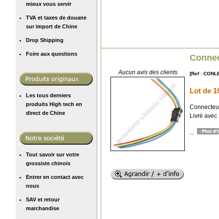
mieux vous servir
TVA et taxes de douane
sur import de Chine
Drop Shipping
Foire aux questions
Connec
Aucun avis des clients
[Ref : CONL
Lot de 1
Les tous derniers
produits High tech en
Connecteur
direct de Chine
Livré avec
...
Tout savoir sur votre
grossiste chinois
Entrer en contact avec
nous
SAV et retour
marchandise