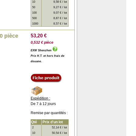
10
9,58 € / lot
50
9,27 € / lot
100
9,07 € / lot
500
8,87 € / lot
1000
8,57 € / lot
0 pièce
53,20 €
0,532 € pièce
EXW Shenzhen
Prix H.T. et hors frais de
douane.
Expédition :
De 7 à 12 jours
Remise par quantités :
Qté
Prix d'un lot
2
52,14 € / lot
10
50,54 € / lot