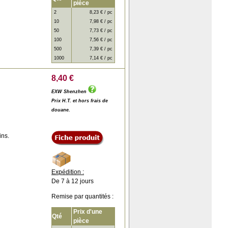
pièce
2
8,23 € / pc
10
7,98 € / pc
50
7,73 € / pc
100
7,56 € / pc
500
7,39 € / pc
1000
7,14 € / pc
8,40 €
EXW Shenzhen
Prix H.T. et hors frais de
douane.
ins.
Expédition :
De 7 à 12 jours
Remise par quantités :
Prix d'une
Qté
pièce