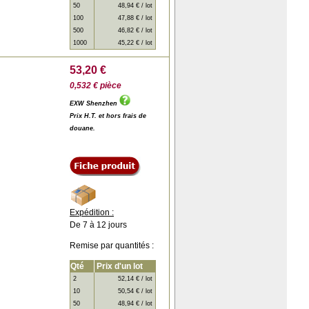
50
48,94 € / lot
100
47,88 € / lot
500
46,82 € / lot
1000
45,22 € / lot
53,20 €
0,532 € pièce
EXW Shenzhen
Prix H.T. et hors frais de
douane.
Expédition :
De 7 à 12 jours
Remise par quantités :
Qté
Prix d'un lot
2
52,14 € / lot
10
50,54 € / lot
50
48,94 € / lot