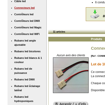
Câble led
6 condu
Connecteurs led
Contrôleurs led
B
Contrôleurs led DMX
Contrôleurs led Magic
11 articles
Contrôleurs led WiFi
Produits
Rubans led angle
ajustable
Connec
Rubans led bicolores
Aucun avis des clients
[Ref : CONN
Rubans led blancs & 1
couleur
Lot de 1
Rubans led de
Ce connect
puissance
La connecti
Rubans led DMX
Chaque conn
Rubans led éclairage
Disponible 
latéral
Rubans led
hydroponiques