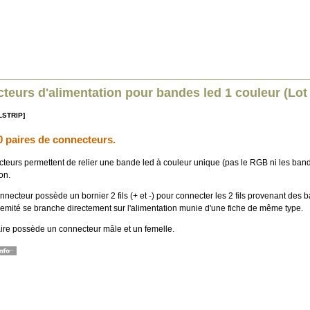
teurs d'alimentation pour bandes led 1 couleur (Lot
LSTRIP]
0 paires de connecteurs.
teurs permettent de relier une bande led à couleur unique (pas le RGB ni les ban
on.
ecteur possède un bornier 2 fils (+ et -) pour connecter les 2 fils provenant des 
tremité se branche directement sur l'alimentation munie d'une fiche de même type.
re possède un connecteur mâle et un femelle.