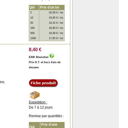
Qté
Prix d'un lot
2
20,58 € / lot
10
19,95 € / lot
50
19,32 € / lot
100
18,90 € / lot
500
18,48 € / lot
1000
17,85 € / lot
8,40 €
EXW Shenzhen
Prix H.T. et hors frais de
douane.
ins.
Expédition :
De 7 à 12 jours
Remise par quantités :
Prix d'une
Qté