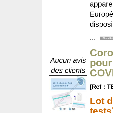
apparei
Europé
disposi
...
Coro
Aucun avis
pour
des clients
COVI
[Ref : 
Lot d
tests