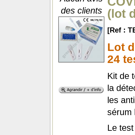
COVI
des clients
(lot 
[Ref : 
Lot d
24 te
Kit de
la déte
les an
sérum h
Le tes