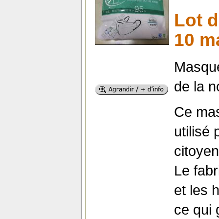
Lot d
10 m
Masque 
de la 
Ce mas
utilisé
citoyen
Le fab
et les 
ce qui 