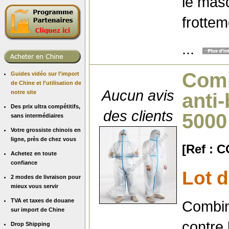
le masq
frottem
...
Comb
Guides vidéo sur l'import
de Chine et l'utilisation de
Aucun avis
notre site
anti-
Des prix ultra compétitifs,
des clients
5000
sans intermédiaires
Votre grossiste chinois en
ligne, près de chez vous
[Ref :
Achetez en toute
confiance
Lot d
2 modes de livraison pour
mieux vous servir
TVA et taxes de douane
Combin
sur import de Chine
contre 
Drop Shipping