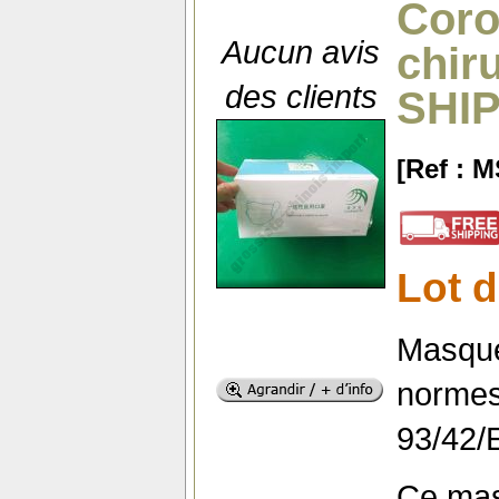
Coro
Aucun avis
chir
des clients
SHIP
[Ref : 
Lot d
Masque
normes
93/42/
Ce mas