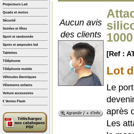
Projecteurs Led
Atta
Quads et motos
Aucun avis
Sécurité
sili
Soirées et fêtes
des clients
1000
Sport et randonnée
Spots et ampoules led
[Ref : 
Tablettes
Téléphonie
Lot d
Téléphonie mobile
Véhicules électriques
Le port
Vêtements enfants
Voiture accessoires
devenir
€ Ventes Flash
après q
Les att