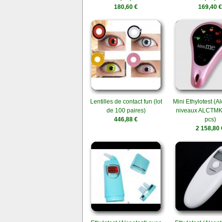
180,60 €
169,40 €
Lentilles de contact fun (lot
Mini Ethylotest (Al
de 100 paires)
niveaux ALCTMK 
446,88 €
pcs)
2 158,80 