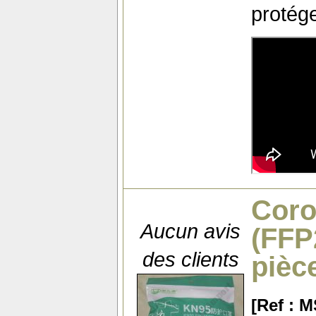
protége
Coro
Aucun avis
(FFP2
des clients
pièc
[Ref : 