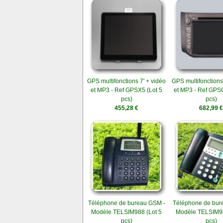
GPS multifonctions 7' + vidéo
GPS multifonctions
et MP3 - Ref GPSX5 (Lot 5
et MP3 - Ref GPS
pcs)
pcs)
455,28 €
682,99 €
Téléphone de bureau GSM -
Téléphone de bur
Modèle TELSIM988 (Lot 5
Modèle TELSIM96
pcs)
pcs)