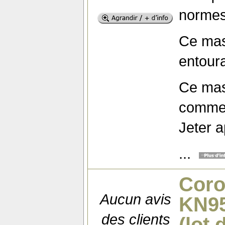
normes
Ce mas
entoura
Ce mas
comme 
Jeter a
...
Coro
Aucun avis
KN95
des clients
(lot 