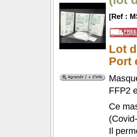
[Ref : 
Lot d
Port 
Masque
FFP2 e
Ce masq
(Covid-
Il perm