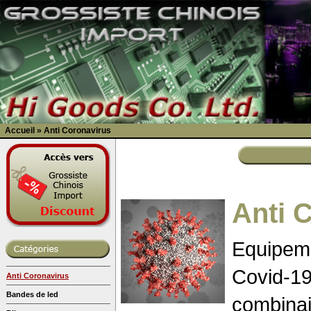
Accueil
»
Anti Coronavirus
Anti 
Equipeme
Covid-19
Anti Coronavirus
Bandes de led
combinai