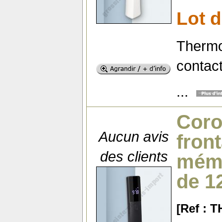
Lot d
Thermo
contac
...
Coro
Aucun avis
fron
des clients
mémo
de 1
[Ref : 