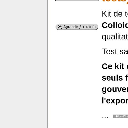
Kit de
Colloi
qualita
Test sa
Ce kit
seuls 
gouver
l'expor
...