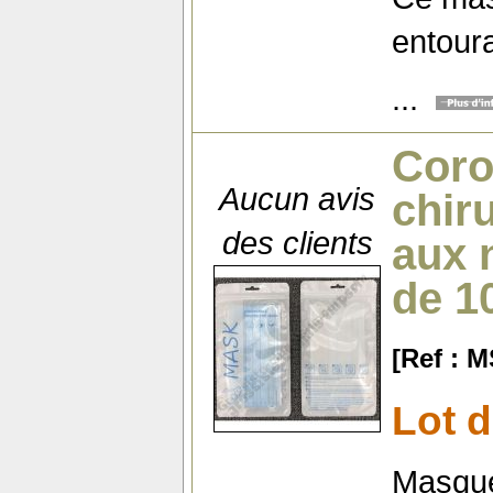
entoura
...
Coro
Aucun avis
chir
des clients
aux 
de 1
[Ref : 
Lot d
Masque