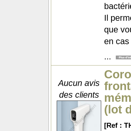
bactéri
Il perm
que vo
en cas
...
Coro
Aucun avis
fron
des clients
mémo
(lot 
[Ref : 