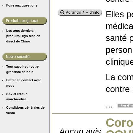
Foire aux questions
Elles p
médical
Les tous derniers
santé p
produits High tech en
direct de Chine
personn
cliniqu
Tout savoir sur votre
grossiste chinois
La comb
Entrer en contact avec
nous
contre 
SAV et retour
marchandise
...
Conditions générales de
vente
Coro
Aucun avis