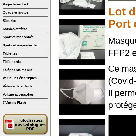
Projecteurs Led
Lot d
Quads et motos
Port 
Sécurité
Soirées et fêtes
Sport et randonnée
Masque
Spots et ampoules led
FFP2 e
Tablettes
Téléphonie
Ce masq
Téléphonie mobile
(Covid-
Véhicules électriques
Vêtements enfants
Il perm
Voiture accessoires
protége
€ Ventes Flash