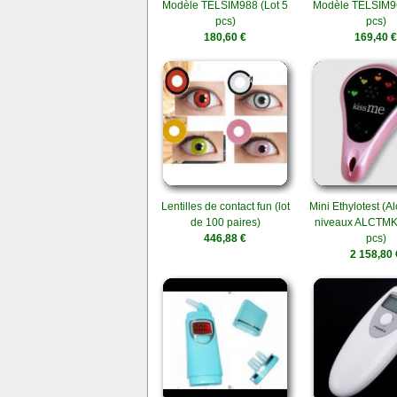
Modèle TELSIM988 (Lot 5
Modèle TELSIM96
pcs)
pcs)
180,60 €
169,40 €
Lentilles de contact fun (lot
Mini Ethylotest (Al
de 100 paires)
niveaux ALCTMK 
446,88 €
pcs)
2 158,80 