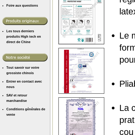
Foire aux questions
late
Les tous derniers
Le 
produits High tech en
direct de Chine
for
pour
Tout savoir sur votre
grossiste chinois
Plia
Entrer en contact avec
nous
SAV et retour
marchandise
La c
Conditions générales de
vente
pra
cou 