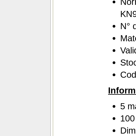
Nor
KN9
N° 
Maté
Vali
Sto
Cod
Inform
5 m
100
Dim