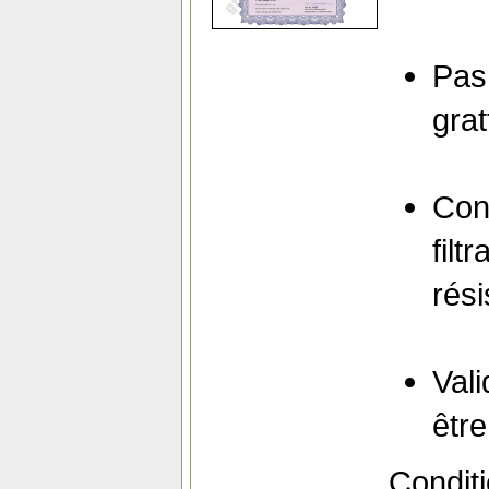
Pas 
grat
Conf
filt
rési
Vali
être
Condit