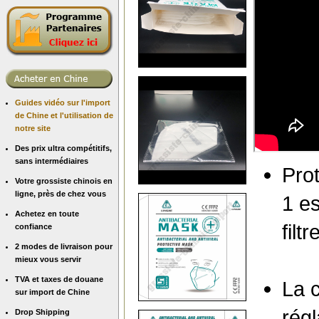
Guides vidéo sur l'import
de Chine et l'utilisation de
notre site
Des prix ultra compétitifs,
sans intermédiaires
Prot
Votre grossiste chinois en
ligne, près de chez vous
1 es
Achetez en toute
filt
confiance
2 modes de livraison pour
mieux vous servir
TVA et taxes de douane
La c
sur import de Chine
régl
Drop Shipping