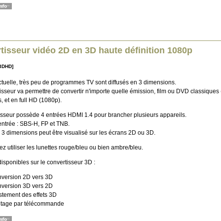
tisseur vidéo 2D en 3D haute définition 1080p
3DHD]
actuelle, très peu de programmes TV sont diffusés en 3 dimensions.
isseur va permettre de convertir n'importe quelle émission, film ou DVD classiques
 et en full HD (1080p).
isseur possède 4 entrées HDMI 1.4 pour brancher plusieurs appareils.
entrée : SBS-H, FP et TNB.
 3 dimensions peut être visualisé sur les écrans 2D ou 3D.
z utiliser les lunettes rouge/bleu ou bien ambre/bleu.
isponibles sur le convertisseur 3D :
version 2D vers 3D
version 3D vers 2D
stement des effets 3D
otage par télécommande