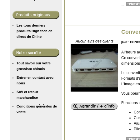
...
Les tous derniers
Conver
produits High tech en
direct de Chine
Aucun avis des clients
[Ref : CONC
A l'heure 
Ce convert
dimensions,
Tout savoir sur votre
grossiste chinois
Le convert
Entrer en contact avec
Formats d'
nous
L'image en
SAV et retour
Vous pourre
marchandise
Fonctions d
Conditions générales de
Con
vente
Con
Aju
Pil
...