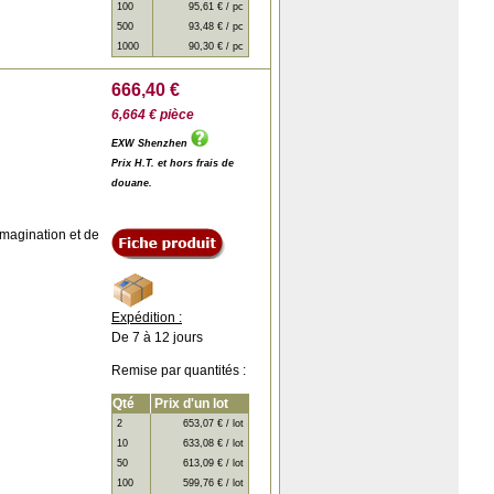
100
95,61 € / pc
500
93,48 € / pc
1000
90,30 € / pc
666,40 €
6,664 € pièce
EXW Shenzhen
Prix H.T. et hors frais de
douane.
imagination et de
Expédition :
De 7 à 12 jours
Remise par quantités :
Qté
Prix d'un lot
2
653,07 € / lot
10
633,08 € / lot
50
613,09 € / lot
100
599,76 € / lot