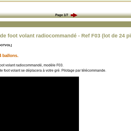
Page 1/7
 de foot volant radiocommandé - Ref F03 (lot de 24 p
FOOTVOL]
4 ballons.
foot volant radiocommandé, modèle F03.
de foot volant se déplacera à votre gré. Pilotage par télécommande.