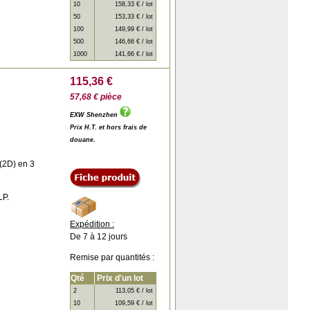
10
158,33 € / lot
50
153,33 € / lot
100
149,99 € / lot
500
146,66 € / lot
1000
141,66 € / lot
115,36 €
57,68 € pièce
EXW Shenzhen
Prix H.T. et hors frais de
douane.
 (2D) en 3
LP.
Expédition :
De 7 à 12 jours
Remise par quantités :
Qté
Prix d'un lot
2
113,05 € / lot
10
109,59 € / lot