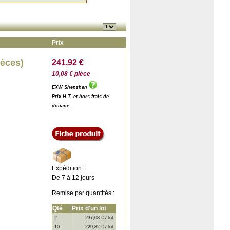
Prix
ièces)
241,92 €
10,08 € pièce
EXW Shenzhen
Prix H.T. et hors frais de
douane.
Expédition :
De 7 à 12 jours
Remise par quantités :
Qté
Prix d'un lot
2
237,08 € / lot
10
229,82 € / lot