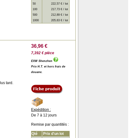
50
222,57 € / lot
100
217,73 € / lot
500
212,89 € / lot
1000
205,63 € / lot
36,96 €
7,392 € pièce
EXW Shenzhen
Prix H.T. et hors frais de
douane.
us tard.
Expédition :
De 7 à 12 jours
Remise par quantités :
Qté
Prix d'un lot