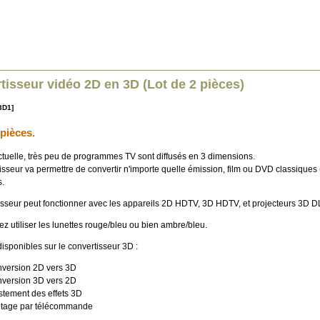
tisseur vidéo 2D en 3D (Lot de 2 pièces)
3D1]
 pièces.
actuelle, très peu de programmes TV sont diffusés en 3 dimensions.
isseur va permettre de convertir n'importe quelle émission, film ou DVD classiques
.
isseur peut fonctionner avec les appareils 2D HDTV, 3D HDTV, et projecteurs 3D D
z utiliser les lunettes rouge/bleu ou bien ambre/bleu.
isponibles sur le convertisseur 3D :
version 2D vers 3D
version 3D vers 2D
stement des effets 3D
otage par télécommande