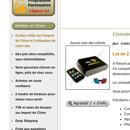
Conver
Guides vidéo sur l'import
de Chine et l'utilisation de
Aucun avis des clients
[Ref : CONV
notre site
Lot de 2
Des prix ultra compétitifs,
sans intermédiaires
A l'heure 
Votre grossiste chinois en
Ce convert
ligne, près de chez vous
dimensions
Achetez en toute
Le convert
confiance
Vous pourre
2 modes de livraison pour
mieux vous servir
Fonctions d
TVA et taxes de douane
Con
sur import de Chine
Con
Aju
Drop Shipping
Pil
Foire aux questions