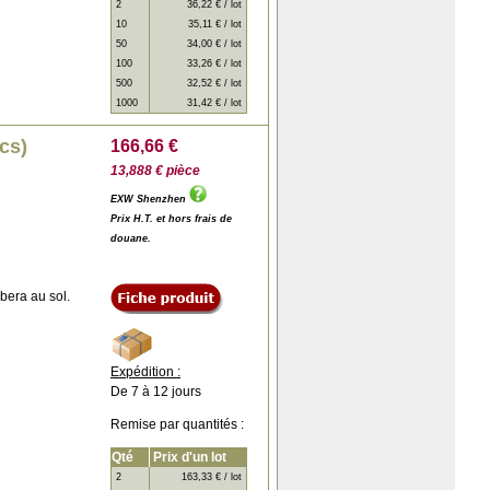
2
36,22 € / lot
10
35,11 € / lot
50
34,00 € / lot
100
33,26 € / lot
500
32,52 € / lot
1000
31,42 € / lot
cs)
166,66 €
13,888 € pièce
EXW Shenzhen
Prix H.T. et hors frais de
douane.
mbera au sol.
Expédition :
De 7 à 12 jours
Remise par quantités :
Qté
Prix d'un lot
2
163,33 € / lot