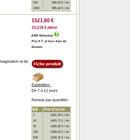
500
586,43 € / lot
1000
566,44 € / lot
1521,80 €
15,218 € pièce
EXW Shenzhen
Prix H.T. et hors frais de
douane.
imagination et de
Expédition :
De 7 à 12 jours
Remise par quantités :
Qté
Prix d'un lot
2
1491,36 € / lot
10
1445,71 € / lot
50
1400,06 € / lot
100
1369,62 € / lot
500
1339,18 € / lot