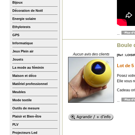
Bijoux
Décoration de Noël
Energie solaire
Ethylotests
...
GPS
Informatique
Boule 
Jeux Plein air
Aucun avis des clients
[Ref : LOIS
Jouets
Lot de 5
La mode au féminin
Posez votr
Maison et déco
Elle vous 
Matériel professionnel
Cadeau ori
Meubles
...
Mode textile
Outils de mesure
Plaisir et Bien-être
PLV
Projecteurs Led