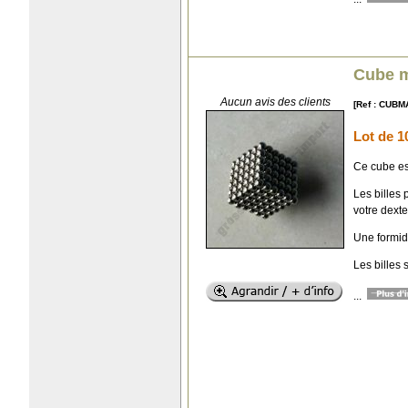
Cube m
Aucun avis des clients
[Ref : CUBM
Lot de 1
Ce cube es
Les billes
votre dexter
Une formid
Les billes
...