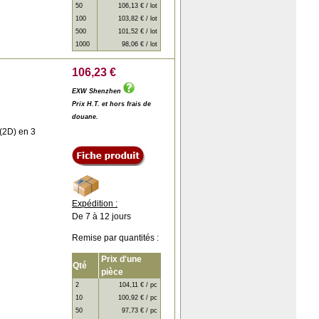
50
106,13 € / lot
100
103,82 € / lot
500
101,52 € / lot
1000
98,06 € / lot
106,23 €
EXW Shenzhen
Prix H.T. et hors frais de
douane.
 (2D) en 3
Expédition :
De 7 à 12 jours
Remise par quantités :
Prix d'une
Qté
pièce
2
104,11 € / pc
10
100,92 € / pc
50
97,73 € / pc