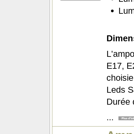
Lum
Dimens
L'ampo
E17, E2
choisie
Leds 
Durée d
...