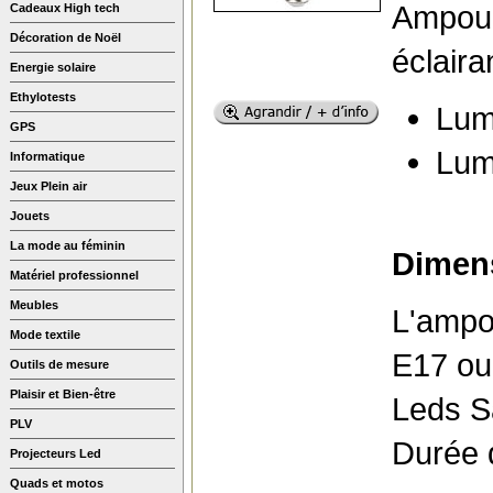
Ampoul
Cadeaux High tech
Décoration de Noël
éclaira
Energie solaire
Ethylotests
Lum
GPS
Lum
Informatique
Jeux Plein air
Jouets
La mode au féminin
Dimens
Matériel professionnel
Meubles
L'ampo
Mode textile
E17 ou 
Outils de mesure
Plaisir et Bien-être
Leds 
PLV
Durée d
Projecteurs Led
Quads et motos