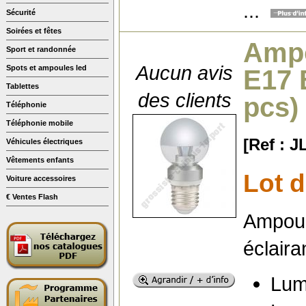
...
Sécurité
Soirées et fêtes
Ampo
Sport et randonnée
Aucun avis
Spots et ampoules led
E17 
Tablettes
des clients
pcs)
Téléphonie
Téléphonie mobile
[Ref : 
Véhicules électriques
Vêtements enfants
Lot 
Voiture accessoires
€ Ventes Flash
Ampoul
éclaira
Lum