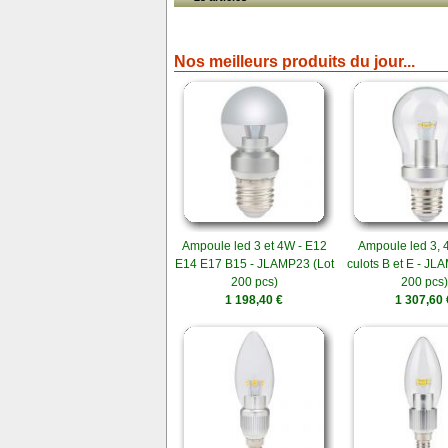
Nos meilleurs produits du jour...
Ampoule led 3 et 4W - E12
Ampoule led 3, 4
E14 E17 B15 - JLAMP23 (Lot
culots B et E - JL
200 pcs)
200 pcs)
1 198,40 €
1 307,60 