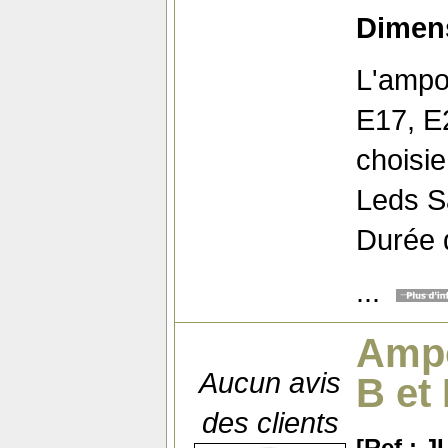
Dimens
L'ampo
E17, E2
choisie
Leds 
Durée d
...
Ampo
Aucun avis
B et
des clients
[Ref : 