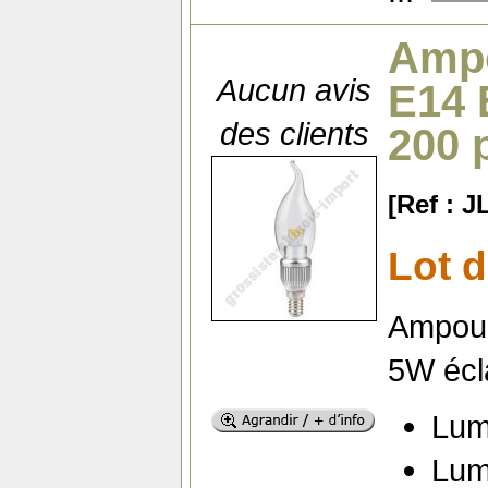
Ampo
Aucun avis
E14 
des clients
200 
[Ref : 
Lot 
Ampoul
5W écla
Lum
Lum