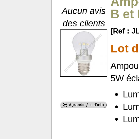
Ampo
Aucun avis
B et
des clients
[Ref : 
Lot 
Ampoul
5W écla
Lum
Lum
Lum