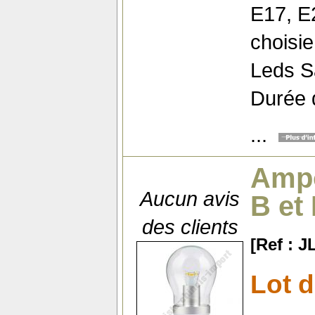
E17, E2
choisie
Leds 
Durée d
...
Ampo
Aucun avis
B et
des clients
[Ref : 
Lot 