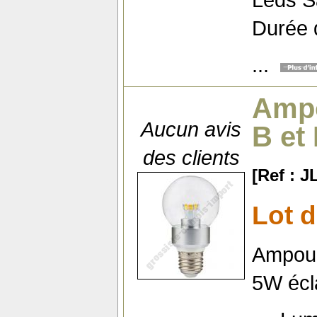
Durée d
...
Ampo
Aucun avis
B et
des clients
[Ref : 
Lot 
Ampoul
5W écla