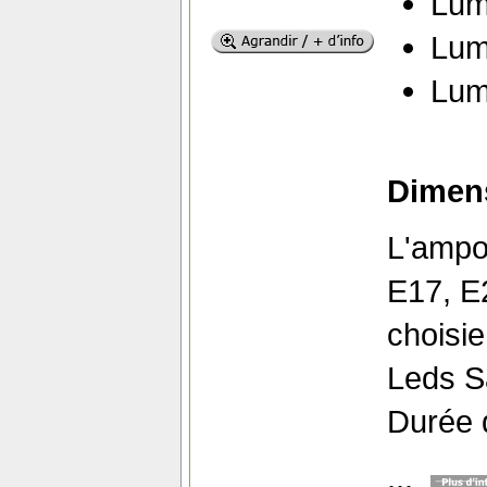
Lum
Lum
Lum
Dimens
L'ampo
E17, E2
choisie
Leds 
Durée d
...