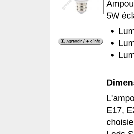
Ampoul
5W écla
Lum
Lum
Lum
Dimens
L'ampo
E17, E2
choisie
Leds 