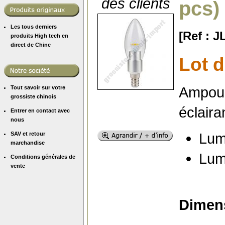
des clients
pcs)
Les tous derniers
[Ref : 
produits High tech en
direct de Chine
Lot 
Ampoul
Tout savoir sur votre
grossiste chinois
éclaira
Entrer en contact avec
nous
Lum
SAV et retour
marchandise
Lum
Conditions générales de
vente
Dimens