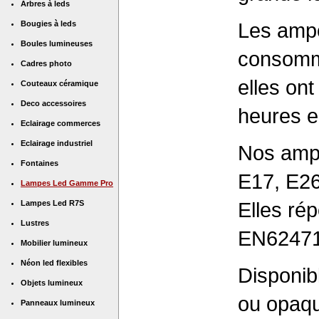
Arbres à leds
Les ampo
Bougies à leds
Boules lumineuses
consomm
Cadres photo
elles on
Couteaux céramique
Deco accessoires
heures e
Eclairage commerces
Eclairage industriel
Nos ampo
Fontaines
E17, E26
Lampes Led Gamme Pro
Elles r
Lampes Led R7S
Lustres
EN62471,
Mobilier lumineux
Néon led flexibles
Disponib
Objets lumineux
ou opaq
Panneaux lumineux