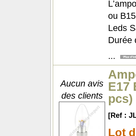
L'ampo
ou B15,
Leds 
Durée d
...
Ampo
Aucun avis
E17 
des clients
pcs)
[Ref : 
Lot 