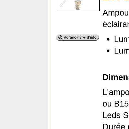
Ampoul
éclaira
Lum
Lum
Dimens
L'ampo
ou B15,
Leds 
Durée d