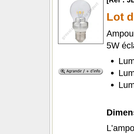
Lot 
Ampoul
5W écla
Lum
Lum
Lum
Dimens
L'ampo