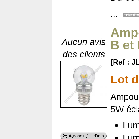
...
Ampo
Aucun avis
B et
des clients
[Ref : 
Lot 
Ampoul
5W écla
Lum
Lum