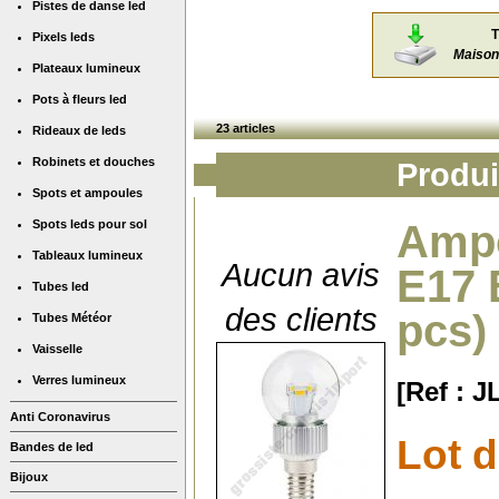
Pistes de danse led
T
Pixels leds
Maison
Plateaux lumineux
Pots à fleurs led
23 articles
Rideaux de leds
Robinets et douches
Produi
Spots et ampoules
Spots leds pour sol
Ampo
Tableaux lumineux
Aucun avis
E17 
Tubes led
des clients
pcs)
Tubes Météor
Vaisselle
Verres lumineux
[Ref : 
Anti Coronavirus
Lot 
Bandes de led
Bijoux