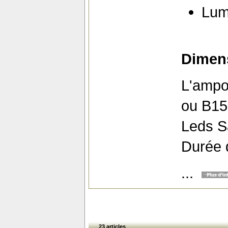
Lum
Dimens
L'ampo
ou B15,
Leds 
Durée d
...
23 articles