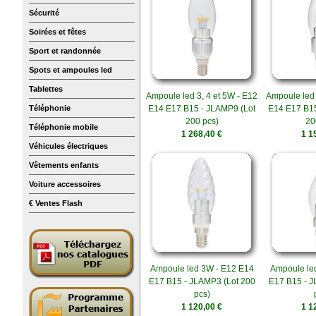
Sécurité
Soirées et fêtes
Sport et randonnée
Spots et ampoules led
Tablettes
Ampoule led 3, 4 et 5W - E12
Ampoule led 
Téléphonie
E14 E17 B15 - JLAMP9 (Lot
E14 E17 B15
200 pcs)
20
Téléphonie mobile
1 268,40 €
1 1
Véhicules électriques
Vêtements enfants
Voiture accessoires
€ Ventes Flash
Ampoule led 3W - E12 E14
Ampoule le
E17 B15 - JLAMP3 (Lot 200
E17 B15 - J
pcs)
1 120,00 €
1 1