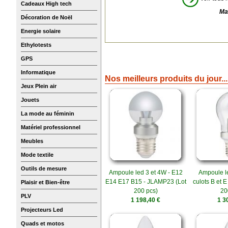
Cadeaux High tech
Ma
Décoration de Noël
Energie solaire
Ethylotests
GPS
Informatique
Nos meilleurs produits du jour...
Jeux Plein air
Jouets
La mode au féminin
Matériel professionnel
Meubles
Mode textile
Outils de mesure
Ampoule led 3 et 4W - E12
Ampoule le
E14 E17 B15 - JLAMP23 (Lot
culots B et 
Plaisir et Bien-être
200 pcs)
20
PLV
1 198,40 €
1 3
Projecteurs Led
Quads et motos