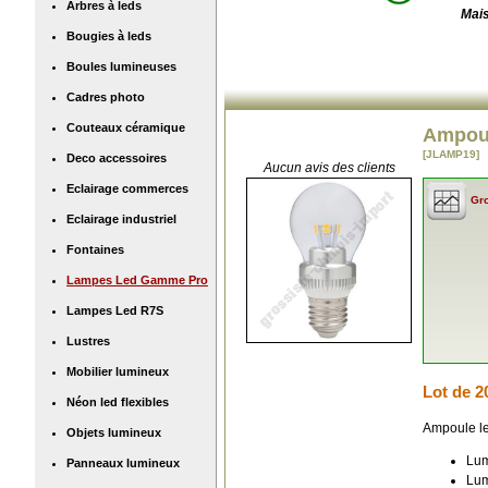
Arbres à leds
Mais
Bougies à leds
Boules lumineuses
Cadres photo
Couteaux céramique
Ampoul
[JLAMP19]
Deco accessoires
Aucun avis des clients
Eclairage commerces
Gro
Eclairage industriel
Fontaines
Lampes Led Gamme Pro
Lampes Led R7S
Lustres
Mobilier lumineux
Lot de 2
Néon led flexibles
Ampoule le
Objets lumineux
Lum
Panneaux lumineux
Lum