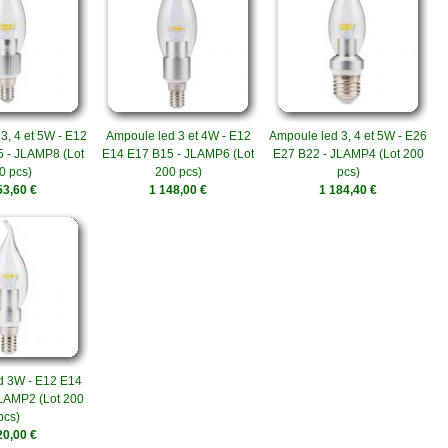
3, 4 et 5W - E12
Ampoule led 3 et 4W - E12
Ampoule led 3, 4 et 5W - E26
 - JLAMP8 (Lot
E14 E17 B15 - JLAMP6 (Lot
E27 B22 - JLAMP4 (Lot 200
0 pcs)
200 pcs)
pcs)
53,60 €
1 148,00 €
1 184,40 €
d 3W - E12 E14
LAMP2 (Lot 200
pcs)
20,00 €