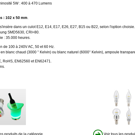
inosité 5W : 400 à 470 Lumens
s : 102 x 50 mm
.
s'insère dans un culot E12, E14, E17, E26, E27, B15 ou B22, selon l'option choisie.
ung SMD5630, CRI=80.
ie : 35.000 heures.
on de 100 à 240V AC, 50 et 60 Hz.
 en blanc chaud (3000 ° Kelvin) ou blanc naturel (6000° Kelvin), ampoule transpa
, RoHS, EN62560 et EN62471.
ns.
es produits de la catégorie
Voir tous les produi