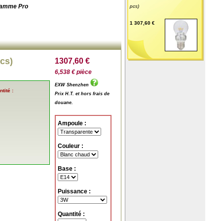
Gamme Pro
pcs)
1 307,60 €
pcs)
1307,60 €
6,538 € pièce
EXW Shenzhen
tité :
Prix H.T. et hors frais de
douane.
Ampoule :
Couleur :
Base :
Puissance :
Quantité :