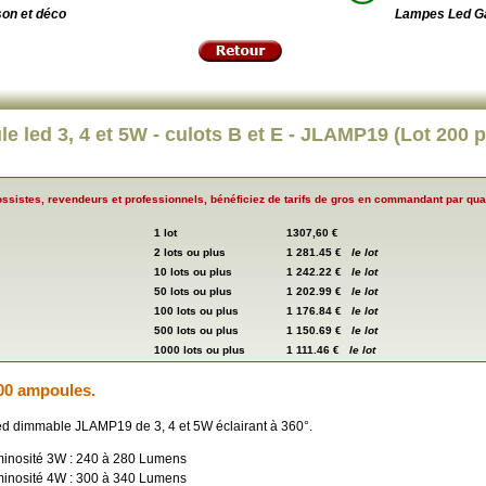
on et déco
Lampes Led 
e led 3, 4 et 5W - culots B et E - JLAMP19 (Lot 200 
ssistes, revendeurs et professionnels, bénéficiez de tarifs de gros en commandant par quan
1 lot
1307,60 €
2 lots ou plus
1 281.45 €
le lot
10 lots ou plus
1 242.22 €
le lot
50 lots ou plus
1 202.99 €
le lot
100 lots ou plus
1 176.84 €
le lot
500 lots ou plus
1 150.69 €
le lot
1000 lots ou plus
1 111.46 €
le lot
00 ampoules.
d dimmable JLAMP19 de 3, 4 et 5W éclairant à 360°.
inosité 3W : 240 à 280 Lumens
inosité 4W : 300 à 340 Lumens