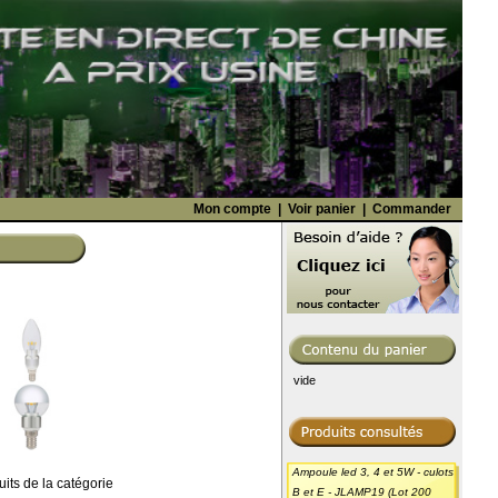
Mon compte
|
Voir panier
|
Commander
vide
Ampoule led 3, 4 et 5W - culots
uits de la catégorie
B et E - JLAMP19 (Lot 200