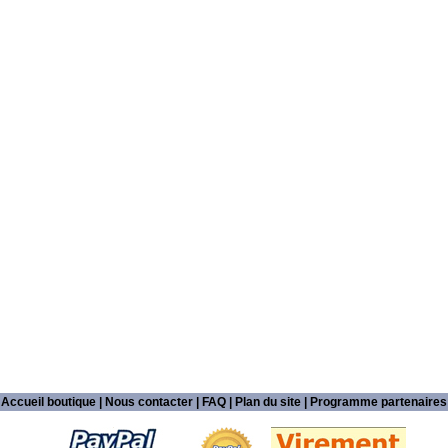
Accueil boutique
|
Nous contacter
|
FAQ
|
Plan du site
|
Programme partenaires