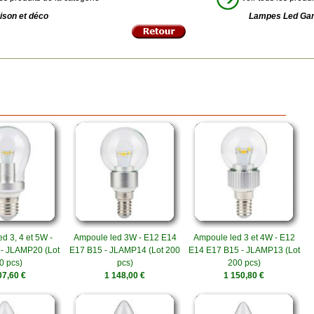
ison et déco
Lampes Led Ga
d 3, 4 et 5W -
Ampoule led 3W - E12 E14
Ampoule led 3 et 4W - E12
E - JLAMP20 (Lot
E17 B15 - JLAMP14 (Lot 200
E14 E17 B15 - JLAMP13 (Lot
0 pcs)
pcs)
200 pcs)
07,60 €
1 148,00 €
1 150,80 €