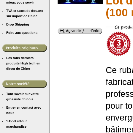
Lot 
mieux vous servir
(100 
TVA et taxes de douane
sur import de Chine
Drop Shipping
Foire aux questions
Les tous derniers
produits High tech en
Ce rub
direct de Chine
fabric
profess
Tout savoir sur votre
grossiste chinois
pour to
Entrer en contact avec
nous
envergu
SAV et retour
bâtime
marchandise