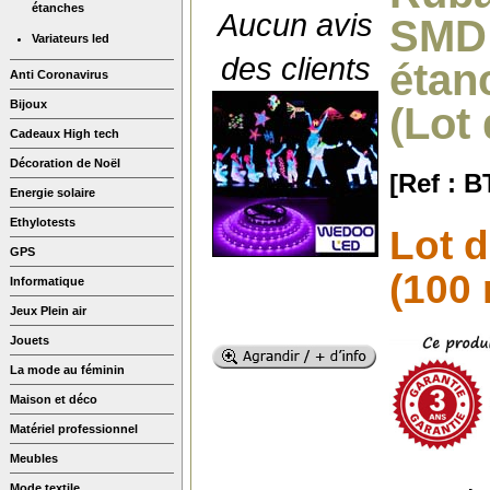
étanches
Aucun avis
SMD 
Variateurs led
des clients
étan
Anti Coronavirus
Bijoux
(Lot
Cadeaux High tech
Décoration de Noël
[Ref : 
Energie solaire
Ethylotests
Lot 
GPS
(100 
Informatique
Jeux Plein air
Jouets
La mode au féminin
Maison et déco
Matériel professionnel
Meubles
Mode textile