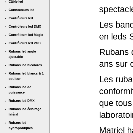
Câble led
spectacl
Connecteurs led
Contrôleurs led
Les band
Contrôleurs led DMX
en leds 
Contrôleurs led Magic
Contrôleurs led WiFi
Rubans 
Rubans led angle
ajustable
ans sur o
Rubans led bicolores
Rubans led blancs & 1
Les ruba
couleur
Rubans led de
conformi
puissance
que tous
Rubans led DMX
Rubans led éclairage
laboratoi
latéral
Rubans led
Matriel 
hydroponiques