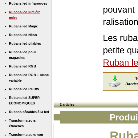
Rubans led infrarouges
pouvant 
Rubans led lumière
noire
ralisati
Rubans led Magic
Les ruba
Rubans led Néon
Rubans led pliables
petite qu
Rubans led pour
magasins
Ruban le
Rubans led RGB
Rubans led RGB + blanc
T
variable
Bandes 
Rubans led RGBW
Rubans led SUPER
ECONOMIQUES
2 articles
Rubans sécables à la led
Produi
Transformateurs
étanches
Ruba
Transformateurs non