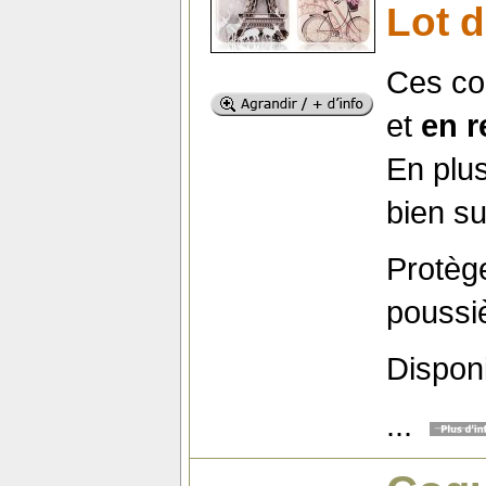
Lot 
Ces co
et
en r
En plus
bien su
Protège
poussiè
Disponi
...