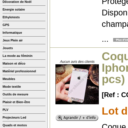
Protège
Décoration de Noël
Disponi
Energie solaire
Ethylotests
champag
GPS
Informatique
...
Jeux Plein air
Jouets
Coqu
La mode au féminin
Aucun avis des clients
Ipho
Maison et déco
Matériel professionnel
pcs)
Meubles
Mode textile
[Ref : 
Outils de mesure
Plaisir et Bien-être
Lot 
PLV
Projecteurs Led
Coque 
Quads et motos