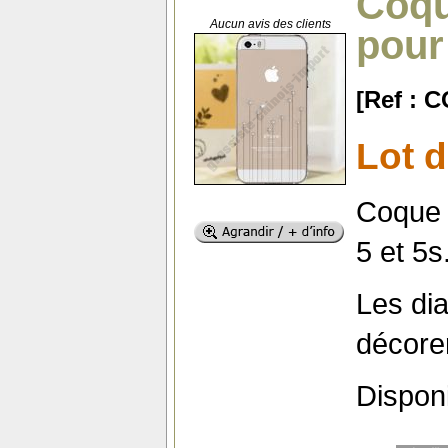
Coqu
Aucun avis des clients
pour
[Ref : 
Lot 
Coque 
5 et 5s
Les di
décore
Dispon
...