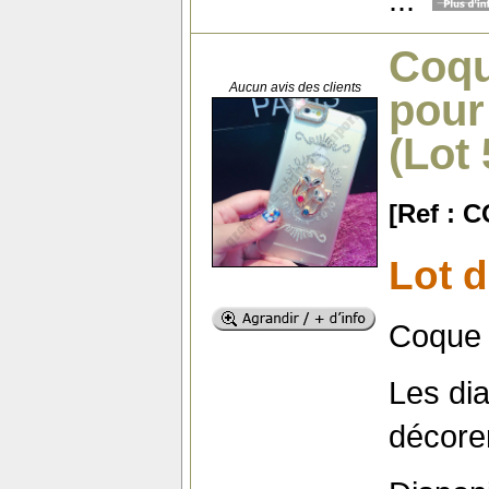
Coqu
Aucun avis des clients
pour
(Lot
[Ref : 
Lot 
Coque 
Les di
décore