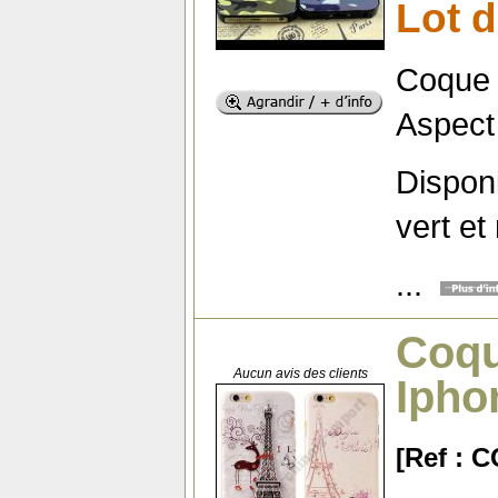
Lot 
Coque 
Aspect 
Disponi
vert et
...
Coqu
Aucun avis des clients
Ipho
[Ref : 