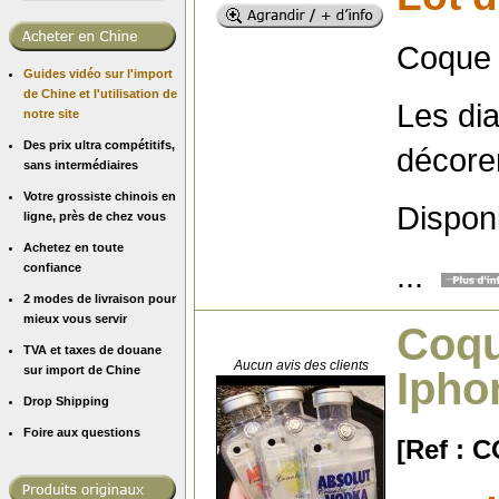
Coque 
Guides vidéo sur l'import
de Chine et l'utilisation de
Les di
notre site
Des prix ultra compétitifs,
décore
sans intermédiaires
Votre grossiste chinois en
Dispon
ligne, près de chez vous
Achetez en toute
...
confiance
2 modes de livraison pour
mieux vous servir
Coqu
TVA et taxes de douane
Aucun avis des clients
sur import de Chine
Ipho
Drop Shipping
Foire aux questions
[Ref :