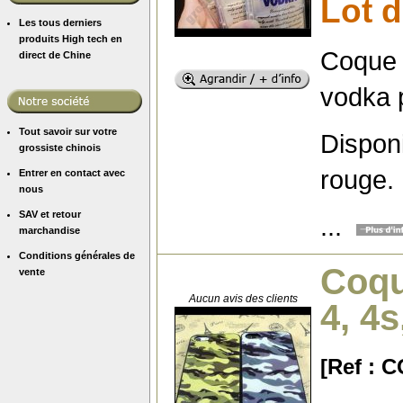
Lot 
Les tous derniers
produits High tech en
Coque o
direct de Chine
vodka 
Tout savoir sur votre
Disponi
grossiste chinois
rouge.
Entrer en contact avec
nous
SAV et retour
...
marchandise
Conditions générales de
Coqu
vente
Aucun avis des clients
4, 4s
[Ref :