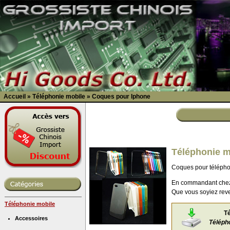
Accueil
»
Téléphonie mobile
»
Coques pour Iphone
Téléphonie m
Coques pour téléphon
En commandant chez u
Que vous soyiez reve
Téléphonie mobile
T
Accessoires
Téléph