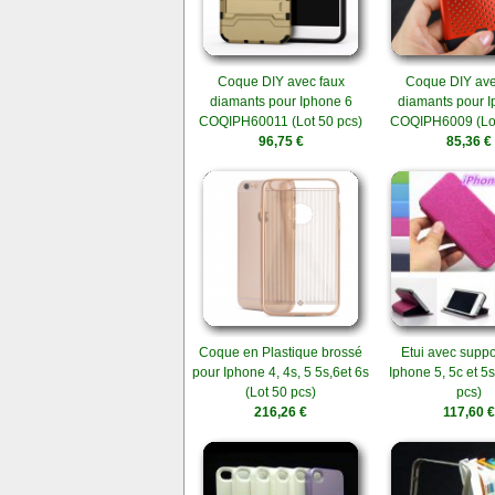
Coque DIY avec faux
Coque DIY ave
diamants pour Iphone 6
diamants pour I
COQIPH60011 (Lot 50 pcs)
COQIPH6009 (Lot
96,75 €
85,36 €
Coque en Plastique brossé
Etui avec suppo
pour Iphone 4, 4s, 5 5s,6et 6s
Iphone 5, 5c et 5s
(Lot 50 pcs)
pcs)
216,26 €
117,60 €