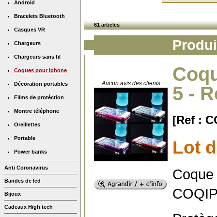
Android
Bracelets Bluetooth
61 articles
Casques VR
Produi
Chargeurs
Chargeurs sans fil
Coqu
Coques pour Iphone
Aucun avis des clients
Décoration portables
5 - 
Films de protéction
Montre téléphone
[Ref : 
Oreillettes
Portable
Lot 
Power banks
Anti Coronavirus
Coque 
Bandes de led
COQI
Bijoux
Cadeaux High tech