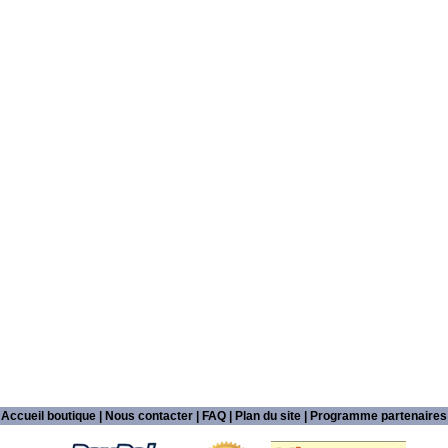
Accueil boutique
|
Nous contacter
|
FAQ
|
Plan du site
|
Programme partenaires