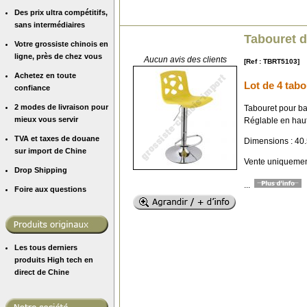
Des prix ultra compétitifs,
sans intermédiaires
Tabouret d
Votre grossiste chinois en
ligne, près de chez vous
Aucun avis des clients
[Ref : TBRT5103]
Achetez en toute
Lot de 4 tabo
confiance
2 modes de livraison pour
Tabouret pour b
mieux vous servir
Réglable en haut
TVA et taxes de douane
Dimensions : 40.
sur import de Chine
Vente uniquement
Drop Shipping
...
Foire aux questions
Les tous derniers
produits High tech en
direct de Chine