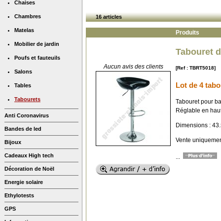
Chaises
Chambres
16 articles
Matelas
Produits
Mobilier de jardin
Tabouret d
Poufs et fauteuils
Aucun avis des clients
[Ref : TBRT5018]
Salons
Lot de 4 tabo
Tables
Tabourets
Tabouret pour b
Réglable en haut
Anti Coronavirus
Dimensions : 43.
Bandes de led
Vente uniquement
Bijoux
Cadeaux High tech
...
Décoration de Noël
Energie solaire
Ethylotests
GPS