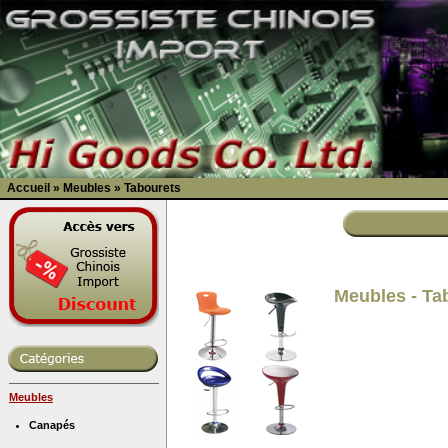
Accueil
»
Meubles
»
Tabourets
Meubles - Ta
Meubles
Canapés