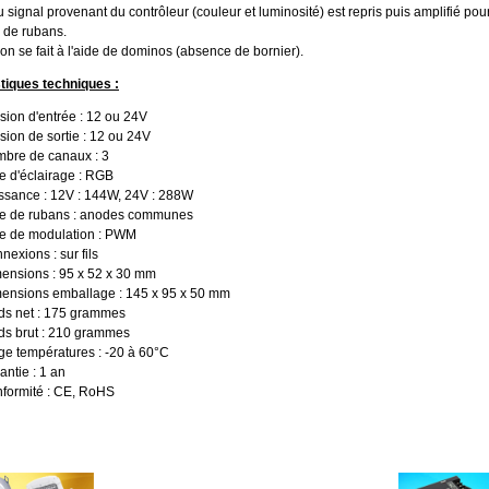
u signal provenant du contrôleur (couleur et luminosité) est repris puis amplifié pour
 de rubans.
n se fait à l'aide de dominos (absence de bornier).
tiques techniques :
sion d'entrée : 12 ou 24V
sion de sortie : 12 ou 24V
bre de canaux : 3
e d'éclairage : RGB
ssance : 12V : 144W, 24V : 288W
e de rubans : anodes communes
e de modulation : PWM
nexions : sur fils
ensions : 95 x 52 x 30 mm
ensions emballage : 145 x 95 x 50 mm
ds net : 175 grammes
ds brut : 210 grammes
ge températures : -20 à 60°C
antie : 1 an
formité : CE, RoHS