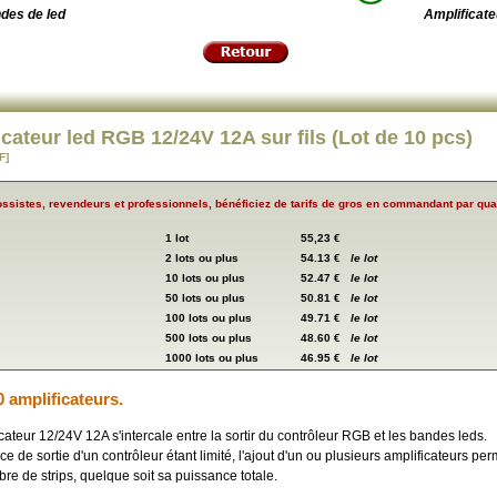
des de led
Amplificate
cateur led RGB 12/24V 12A sur fils (Lot de 10 pcs)
F]
ssistes, revendeurs et professionnels, bénéficiez de tarifs de gros en commandant par quan
1 lot
55,23 €
2 lots ou plus
54.13 €
le lot
10 lots ou plus
52.47 €
le lot
50 lots ou plus
50.81 €
le lot
100 lots ou plus
49.71 €
le lot
500 lots ou plus
48.60 €
le lot
1000 lots ou plus
46.95 €
le lot
0 amplificateurs.
cateur 12/24V 12A s'intercale entre la sortir du contrôleur RGB et les bandes leds.
e de sortie d'un contrôleur étant limité, l'ajout d'un ou plusieurs amplificateurs per
e de strips, quelque soit sa puissance totale.