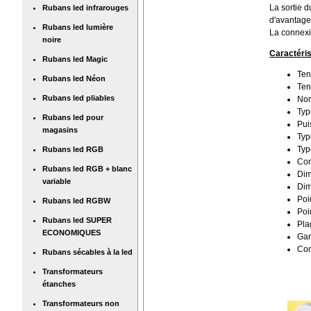
La sortie d
Rubans led infrarouges
d'avantage
Rubans led lumière
La connexio
noire
Caractéris
Rubans led Magic
Ten
Rubans led Néon
Ten
Rubans led pliables
Nom
Typ
Rubans led pour
Pui
magasins
Typ
Typ
Rubans led RGB
Con
Rubans led RGB + blanc
Dim
variable
Dim
Poi
Rubans led RGBW
Poi
Rubans led SUPER
Pla
ECONOMIQUES
Gar
Con
Rubans sécables à la led
Transformateurs
étanches
Transformateurs non