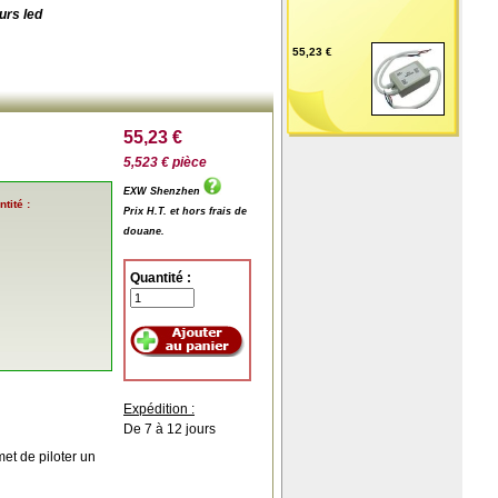
urs led
55,23 €
55,23 €
5,523 € pièce
EXW Shenzhen
tité :
Prix H.T. et hors frais de
douane.
Quantité :
Expédition :
De 7 à 12 jours
met de piloter un