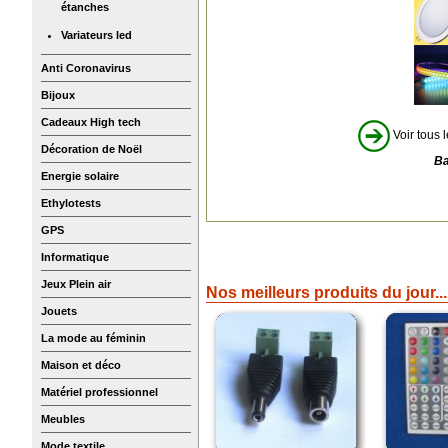
étanches
Variateurs led
Anti Coronavirus
Bijoux
Cadeaux High tech
Voir tous l
Décoration de Noël
Ba
Energie solaire
Ethylotests
GPS
Informatique
Jeux Plein air
Nos meilleurs produits du jour...
Jouets
La mode au féminin
Maison et déco
Matériel professionnel
Meubles
Mode textile