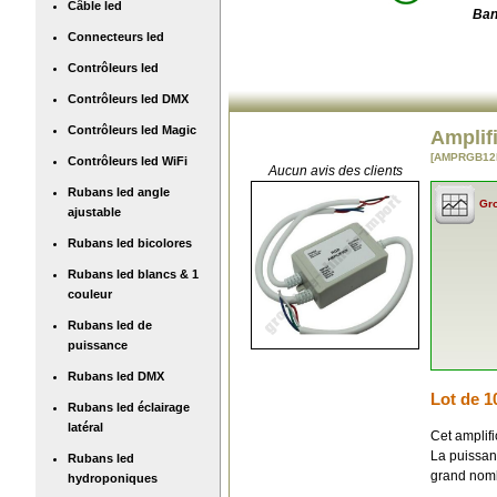
Câble led
Ban
Connecteurs led
Contrôleurs led
Contrôleurs led DMX
Contrôleurs led Magic
Amplifi
[AMPRGB12
Contrôleurs led WiFi
Aucun avis des clients
Rubans led angle
Gro
ajustable
Rubans led bicolores
Rubans led blancs & 1
couleur
Rubans led de
puissance
Rubans led DMX
Lot de 1
Rubans led éclairage
latéral
Cet amplifi
La puissanc
Rubans led
grand nombr
hydroponiques