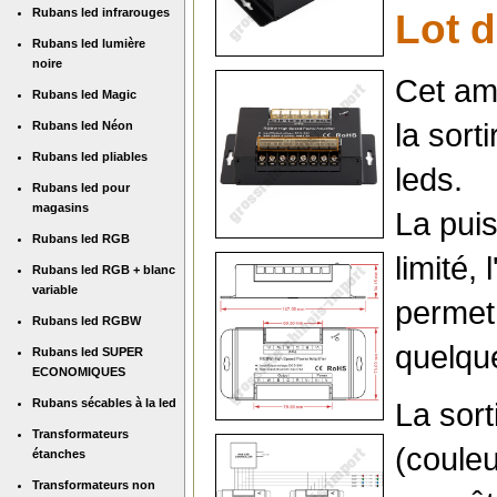
Rubans led infrarouges
Lot d
Rubans led lumière
noire
Cet amp
Rubans led Magic
la sort
Rubans led Néon
Rubans led pliables
leds.
Rubans led pour
magasins
La puis
Rubans led RGB
limité,
Rubans led RGB + blanc
variable
permet 
Rubans led RGBW
quelque
Rubans led SUPER
ECONOMIQUES
Rubans sécables à la led
La sort
Transformateurs
(couleu
étanches
Transformateurs non