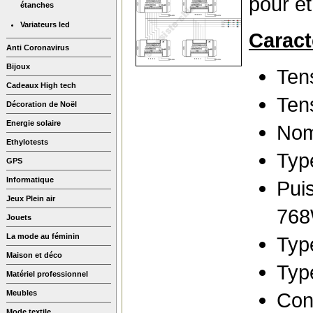
pour êt
étanches
Variateurs led
Caract
Anti Coronavirus
Bijoux
Tens
Cadeaux High tech
Tens
Décoration de Noël
Energie solaire
Nom
Ethylotests
Typ
GPS
Informatique
Pui
Jeux Plein air
76
Jouets
La mode au féminin
Typ
Maison et déco
Typ
Matériel professionnel
Meubles
Conn
Mode textile