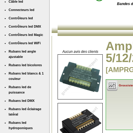
Câble led
Bandes d
Connecteurs led
Contrôleurs led
Contrôleurs led DMX
Contrôleurs led Magic
Ampl
Contrôleurs led WiFi
Rubans led angle
Aucun avis des clients
5/12
ajustable
Rubans led bicolores
[AMPR
Rubans led blancs & 1
couleur
Grossiste
Rubans led de
puissance
Rubans led DMX
Rubans led éclairage
latéral
Rubans led
hydroponiques