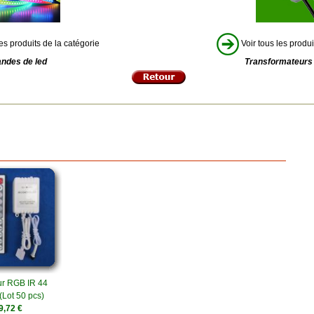
es produits de la catégorie
Voir tous les produi
ndes de led
Transformateurs
ur RGB IR 44
(Lot 50 pcs)
9,72 €