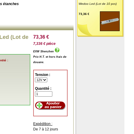
s étanches
Wedoo Led (Lot de 10 pcs)
73,36 €
Led (Lot de
73,36 €
7,336 € pièce
EXW Shenzhen
Prix H.T. et hors frais de
tité :
douane.
Tension :
Quantité :
Expédition :
De 7 à 12 jours