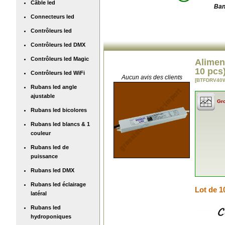
Câble led
Ban
Connecteurs led
Contrôleurs led
Contrôleurs led DMX
Contrôleurs led Magic
Alimen
10 pcs
Contrôleurs led WiFi
Aucun avis des clients
[BTFDRV40W
Rubans led angle
ajustable
Gro
Rubans led bicolores
Rubans led blancs & 1
couleur
Rubans led de
puissance
Rubans led DMX
Rubans led éclairage
Lot de 1
latéral
Rubans led
hydroponiques