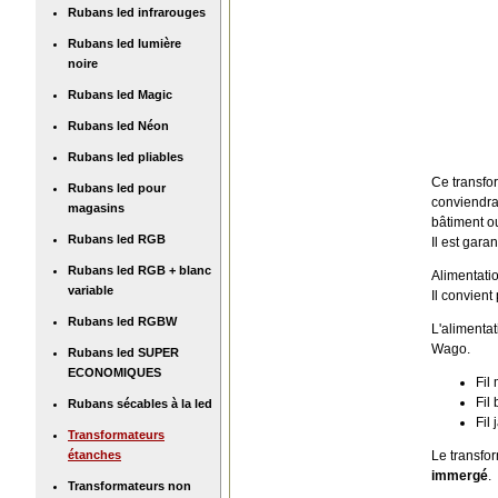
Rubans led infrarouges
Rubans led lumière
noire
Rubans led Magic
Rubans led Néon
Rubans led pliables
Ce transfo
Rubans led pour
conviendra 
magasins
bâtiment o
Rubans led RGB
Il est gara
Rubans led RGB + blanc
Alimentati
variable
Il convient
Rubans led RGBW
L'alimentat
Wago.
Rubans led SUPER
ECONOMIQUES
Fil
Fil
Rubans sécables à la led
Fil
Transformateurs
étanches
Le transfor
immergé
.
Transformateurs non