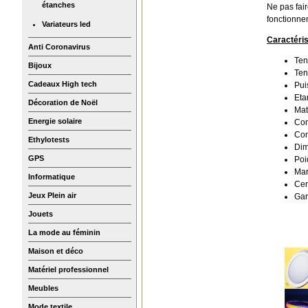
étanches
Ne pas fai
fonctionne
Variateurs led
Caractéris
Anti Coronavirus
Ten
Bijoux
Ten
Cadeaux High tech
Pui
Eta
Décoration de Noël
Mat
Energie solaire
Con
Con
Ethylotests
Dim
GPS
Poi
Mar
Informatique
Cer
Jeux Plein air
Gar
Jouets
La mode au féminin
Maison et déco
Matériel professionnel
Meubles
Mode textile