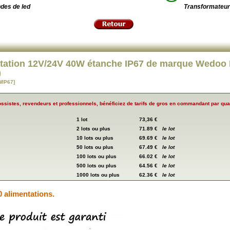
des de led
Transformateur
tation 12V/24V 40W étanche IP67 de marque Wedoo 
)
IP67]
ssistes, revendeurs et professionnels, bénéficiez de tarifs de gros en commandant par quan
1 lot
73,36 €
2 lots ou plus
71.89 €
le lot
10 lots ou plus
69.69 €
le lot
50 lots ou plus
67.49 €
le lot
100 lots ou plus
66.02 €
le lot
500 lots ou plus
64.56 €
le lot
1000 lots ou plus
62.36 €
le lot
0 alimentations.