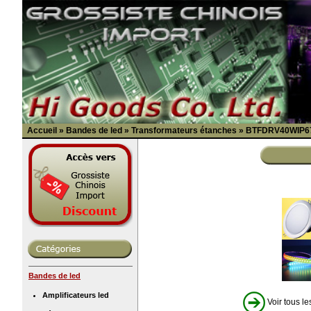
Accueil
»
Bandes de led
»
Transformateurs étanches
»
BTFDRV40WIP6
Bandes de led
Amplificateurs led
Voir tous le