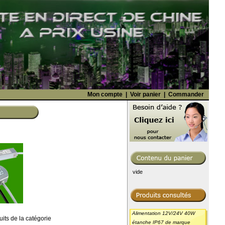
Mon compte
|
Voir panier
|
Commander
vide
Alimentation 12V/24V 40W
uits de la catégorie
étanche IP67 de marque