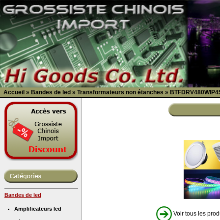
Accueil
»
Bandes de led
»
Transformateurs non étanches
»
BTFDRV480WIP4
Bandes de led
Amplificateurs led
Voir tous les prod