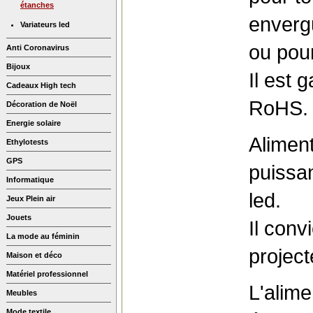
étanches
envergu
Variateurs led
ou pou
Anti Coronavirus
Bijoux
Il est 
Cadeaux High tech
RoHS.
Décoration de Noël
Energie solaire
Alimen
Ethylotests
GPS
puissa
Informatique
led.
Jeux Plein air
Jouets
Il conv
La mode au féminin
project
Maison et déco
Matériel professionnel
L'alime
Meubles
Mode textile