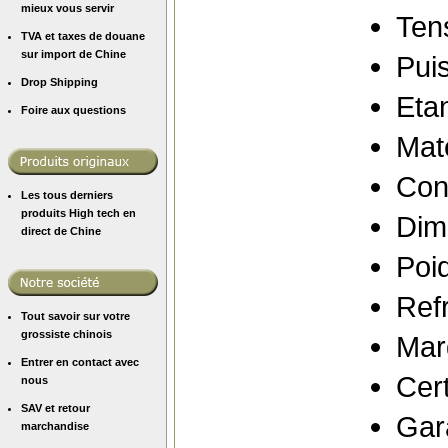
mieux vous servir
Ten
TVA et taxes de douane
sur import de Chine
Pui
Drop Shipping
Eta
Foire aux questions
Mat
Con
Les tous derniers
produits High tech en
Dim
direct de Chine
Poid
Refr
Tout savoir sur votre
grossiste chinois
Mar
Entrer en contact avec
Cert
nous
SAV et retour
Gara
marchandise