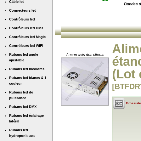
Câble led
Bandes d
Connecteurs led
Contrôleurs led
Contrôleurs led DMX
Contrôleurs led Magic
Alim
Contrôleurs led WiFi
Rubans led angle
Aucun avis des clients
étan
ajustable
Rubans led bicolores
(Lot
Rubans led blancs & 1
couleur
[BTFDR
Rubans led de
puissance
Grossiste
Rubans led DMX
Rubans led éclairage
latéral
Rubans led
hydroponiques