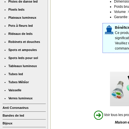
Dimension
Pistes de danse led
Poids bru
Pixels leds
Volume :
Garantie 
Plateaux lumineux
Pots à fleurs led
Bénéfici
Ce produi
Rideaux de leds
significa
Robinets et douches
Veuillez
command
Spots et ampoules
Spots leds pour sol
Tableaux lumineux
Tubes led
Tubes Météor
Vaisselle
Verres lumineux
Anti Coronavirus
Voir tous les pro
Bandes de led
Maison 
Bijoux