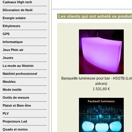
Cadeaux High tech
Décoration de Noël
Les clients qui ont acheté ce produit
Energie solaire
Ethylotests
GPS
Informatique
Jeux Plein air
Jouets
La mode au féminin
Matériel professionnel
Banquette lumineuse pour bar - HSSTB (Lot
Meubles
pièces)
1 531,60 €
Mode textile
Outils de mesure
Plaisir et Bien-être
PLV
Projecteurs Led
Quads et motos