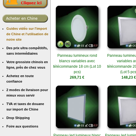
Guides vidéo sur l'import
de Chine et l'utilisation de
notre site
Des prix ultra compétitifs,
sans intermédiaires
Panneau lumineux rond
Panneau lumineu
blancs variables avec
variables a
Votre grossiste chinois en
télécommande 18 cm (Lot 10
télécommande 20
ligne, près de chez vous
pcs)
(Lot 5 pcs
Achetez en toute
269,71 €
148,23 €
confiance
2 modes de livraison pour
mieux vous servir
TVA et taxes de douane
sur import de Chine
Drop Shipping
Foire aux questions
Panneau led lumineux blanc
Panneau led lumin