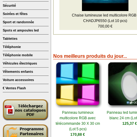
Sécurité
Soirées et fêtes
Chaise lumineuse led multicolore RGB 
CHADJP6550 (Lot 10 pcs)
Sport et randonnée
700,00 €
Spots et ampoules led
Tablettes
Téléphonie
Téléphonie mobile
Nos meilleurs produits du jour...
Véhicules électriques
Vêtements enfants
Voiture accessoires
€ Ventes Flash
Panneau lumineux
Panneau led lumi
multicolore RGB avec
blanc 24 cm (Lot
télécommande 30 X 30 cm
125,37 €
(Lot 5 pcs)
170,88 €