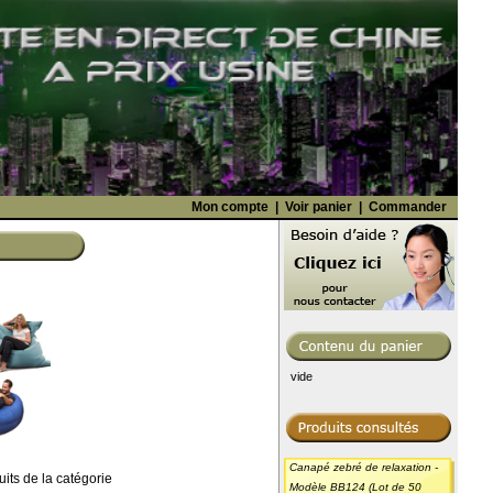
Mon compte
|
Voir panier
|
Commander
vide
Canapé zebré de relaxation -
uits de la catégorie
Modèle BB124 (Lot de 50