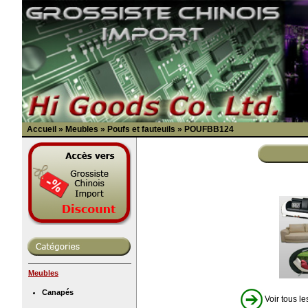
Accueil
»
Meubles
»
Poufs et fauteuils
»
POUFBB124
Meubles
Canapés
Voir tous le