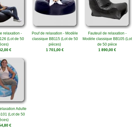
e relaxation -
Pouf de relaxation - Modèle
Fauteuil de relaxation -
26 (Lot de 50
classique BB115 (Lot de 50
Modèle classique BB105 (Lot
èces)
pièces)
de 50 pièce
32,00 €
1 701,00 €
1 890,00 €
elaxation Adulte
101 (Lot de 50
èces)
54,80 €