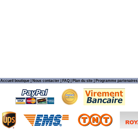
Accueil boutique
|
Nous contacter
|
FAQ
|
Plan du site
|
Programme partenaires