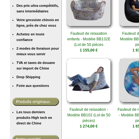
Des prix ultra compétitifs,
sans intermédiaires
Votre grossiste chinois en
ligne, près de chez vous
Fauteuil de relaxation
Fauteuil d
Achetez en toute
enfants - Modèle BB132E
Modèle BB1
confiance
(Lot de 50 pièces
pi
2 modes de livraison pour
1 155,00 €
1 9
mieux vous servir
TVA et taxes de douane
sur import de Chine
Drop Shipping
Foire aux questions
Fauteuil de relaxation -
Fauteuil de r
Les tous derniers
Modèle BB102 (Lot de 50
- Modèle BB
produits High tech en
pièces)
pi
direct de Chine
1 274,00 €
1 6