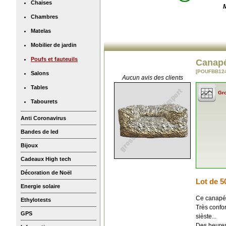
Chaises
Chambres
Matelas
Mobilier de jardin
Poufs et fauteuils
Canapé
[POUFBB124
Salons
Aucun avis des clients
Tables
Gro
Tabourets
Anti Coronavirus
Bandes de led
Bijoux
Cadeaux High tech
Décoration de Noël
Lot de 5
Energie solaire
Ce canapé z
Ethylotests
Très confor
GPS
sièste...
Des heures 