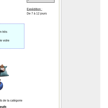
Expédition :
De 7 à 12 jours
n très
de votre
ts de la catégorie
euils