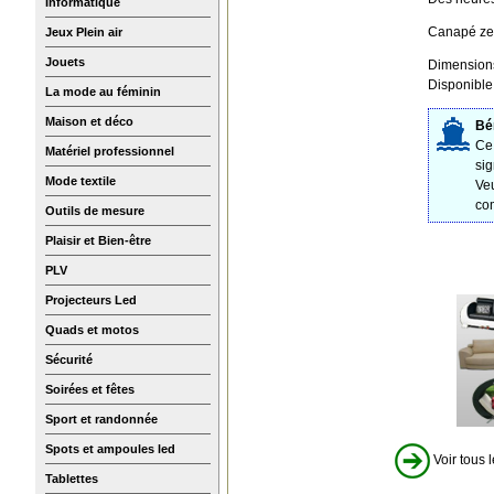
Informatique
Canapé ze
Jeux Plein air
Jouets
Dimensions
Disponible 
La mode au féminin
Maison et déco
Bén
Ce 
Matériel professionnel
sig
Mode textile
Veu
co
Outils de mesure
Plaisir et Bien-être
PLV
Projecteurs Led
Quads et motos
Sécurité
Soirées et fêtes
Sport et randonnée
Spots et ampoules led
Voir tous l
Tablettes