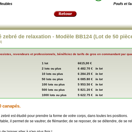
Meubles
Poufs et fa
 zebré de relaxation - Modèle BB124 (Lot de 50 pièc
]
ssistes, revendeurs et professionnels, bénéficiez de tarifs de gros en commandant par quan
1 lot
6615,00 €
2 lots ou plus
6 482.70 €
le lot
10 lots ou plus
6 284.25 €
le lot
50 lots ou plus
6 085.80 €
le lot
100 lots ou plus
5 953.50 €
le lot
500 lots ou plus
5 821.20 €
le lot
1000 lots ou plus
5 622.75 €
le lot
0 canapés.
ebré est étudié pour prendre la forme de votre corps, dans toutes les positions.
table, il permet de se vautrer, de flémarder, de se reposer, de se détendre, de se rela
de laisser aller à n'en plus finir !