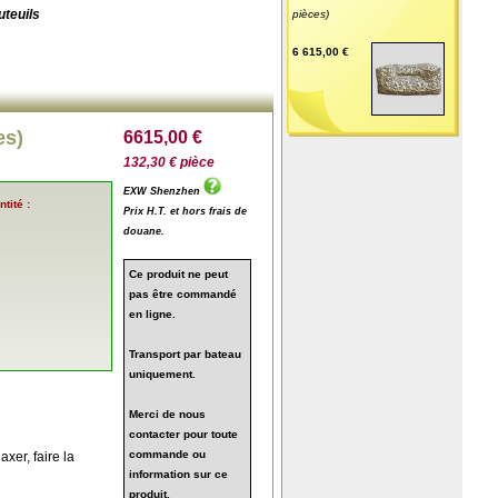
uteuils
pièces)
6 615,00 €
es)
6615,00 €
132,30 € pièce
EXW Shenzhen
tité :
Prix H.T. et hors frais de
douane.
Ce produit ne peut
pas être commandé
en ligne.
Transport par bateau
uniquement.
Merci de nous
contacter pour toute
commande ou
xer, faire la
information sur ce
produit.