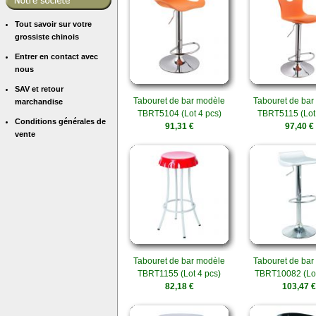
Tout savoir sur votre
grossiste chinois
Entrer en contact avec
nous
SAV et retour
Tabouret de bar modèle
Tabouret de bar
marchandise
TBRT5104 (Lot 4 pcs)
TBRT5115 (Lot 
Conditions générales de
91,31 €
97,40 €
vente
Tabouret de bar modèle
Tabouret de bar
TBRT1155 (Lot 4 pcs)
TBRT10082 (Lot
82,18 €
103,47 €