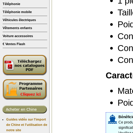
1 pi
Téléphonie
Tail
Téléphonie mobile
Véhicules électriques
Poid
Vêtements enfants
Con
Voiture accessoires
€ Ventes Flash
Con
Con
Caract
Mat
Poid
Bénéfici
Guides vidéo sur l'import
Ce produi
de Chine et l'utilisation de
significa
notre site
Veuillez