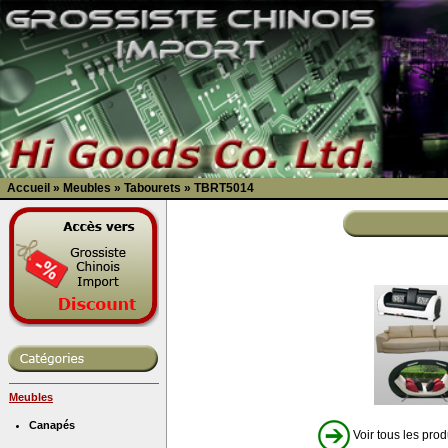
Accueil
»
Meubles
»
Tabourets
»
TBRT5014
Meubles
Canapés
Voir tous les prod