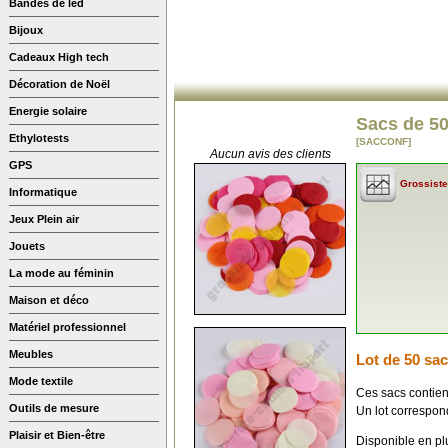
Bandes de led
Bijoux
Cadeaux High tech
Décoration de Noël
Energie solaire
Sacs de 50
Ethylotests
[SACCONF]
Aucun avis des clients
GPS
Grossiste
Informatique
Jeux Plein air
Jouets
La mode au féminin
Maison et déco
Matériel professionnel
Meubles
Lot de 50 sac
Mode textile
Ces sacs contien
Outils de mesure
Un lot correspond
Plaisir et Bien-être
Disponible en plu