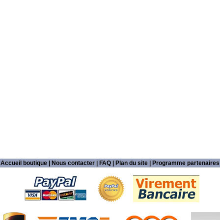
Accueil boutique
|
Nous contacter
|
FAQ
|
Plan du site
|
Programme partenaires