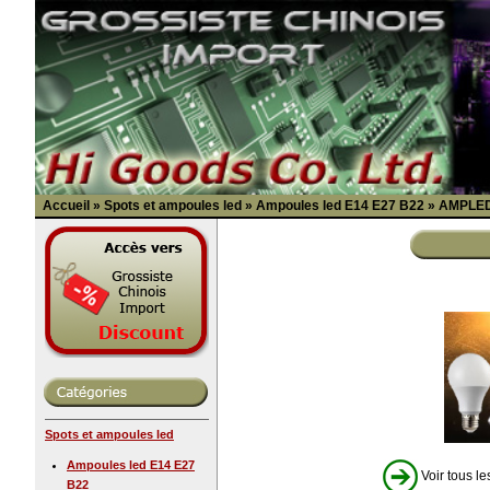
Accueil
»
Spots et ampoules led
»
Ampoules led E14 E27 B22
»
AMPLE
Spots et ampoules led
Ampoules led E14 E27
Voir tous le
B22