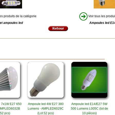
es produits de la catégorie
Voir tous les produi
et ampoules led
Ampoules led E1
d 7x1W E27 650
Ampoule led 4W E27 380
Ampoule led E14/E27 5W
 AMPLED6032B
Lumens - AMPLED6029C
500 Lumens L005C (lot de
 52 pcs)
(Lot 52 pcs)
10 pièces)