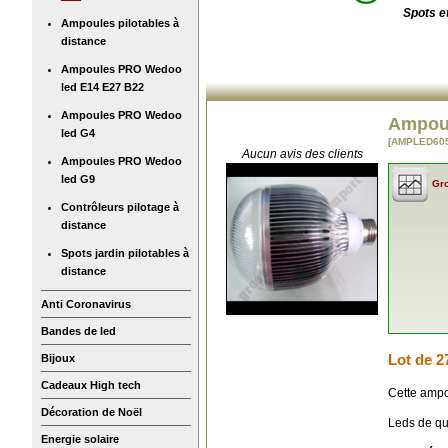
Spots e
Ampoules pilotables à
distance
Ampoules PRO Wedoo
led E14 E27 B22
Ampoules PRO Wedoo
Ampoul
led G4
[AMPLED60
Aucun avis des clients
Ampoules PRO Wedoo
led G9
Gro
Contrôleurs pilotage à
distance
Spots jardin pilotables à
distance
Anti Coronavirus
Bandes de led
Lot de 2
Bijoux
Cadeaux High tech
Cette amp
Décoration de Noël
Leds de qu
Energie solaire