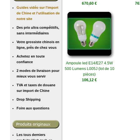
670,60 €
76
Guides vidéo sur l'import
de Chine et l'utilisation de
notre site
Des prix ultra compétitifs,
sans intermédiaires
Votre grossiste chinois en
ligne, près de chez vous
Achetez en toute
confiance
Ampoule led E14/E27 4.5W
500 Lumens L005J (lot de 10
2 modes de livraison pour
pièces)
mieux vous servir
106,12 €
TVA et taxes de douane
sur import de Chine
Drop Shipping
Foire aux questions
Les tous derniers