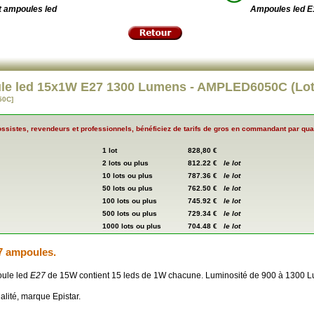
t ampoules led
Ampoules led E
e led 15x1W E27 1300 Lumens - AMPLED6050C (Lot
50C]
ssistes, revendeurs et professionnels, bénéficiez de tarifs de gros en commandant par quan
1 lot
828,80 €
2 lots ou plus
812.22 €
le lot
10 lots ou plus
787.36 €
le lot
50 lots ou plus
762.50 €
le lot
100 lots ou plus
745.92 €
le lot
500 lots ou plus
729.34 €
le lot
1000 lots ou plus
704.48 €
le lot
7 ampoules.
oule led
E27
de 15W contient 15 leds de 1W chacune. Luminosité de 900 à 1300 
alité, marque Epistar.