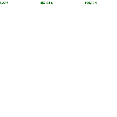
3,22 €
457,94 €
106,12 €