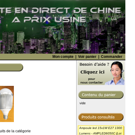
Mon compte
|
Voir panier
|
Commander
vide
Ampoule led 15x1W E27 1300
uits de la catégorie
Lumens - AMPLED6050C (Lot