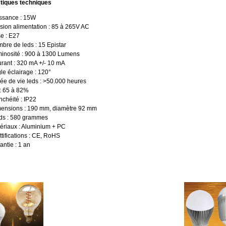
tiques techniques
ssance : 15W
sion alimentation : 85 à 265V AC
e : E27
bre de leds : 15 Epistar
inosité : 900 à 1300 Lumens
rant : 320 mA +/- 10 mA
le éclairage : 120°
ée de vie leds : >50.000 heures
: 65 à 82%
nchéité : IP22
ensions : 190 mm, diamètre 92 mm
ds : 580 grammes
ériaux : Aluminium + PC
ttifications : CE, RoHS
antie : 1 an