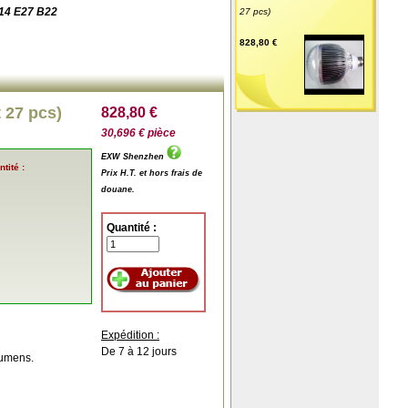
14 E27 B22
27 pcs)
828,80 €
 27 pcs)
828,80 €
30,696 € pièce
EXW Shenzhen
tité :
Prix H.T. et hors frais de
douane.
Quantité :
Expédition :
De 7 à 12 jours
Lumens.