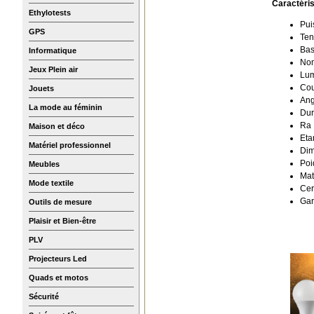
Caractéris
Ethylotests
Pui
GPS
Ten
Bas
Informatique
Nom
Jeux Plein air
Lum
Cou
Jouets
Ang
La mode au féminin
Dur
Ra 
Maison et déco
Eta
Matériel professionnel
Dim
Poi
Meubles
Mat
Mode textile
Cer
Gar
Outils de mesure
Plaisir et Bien-être
PLV
Projecteurs Led
Quads et motos
Sécurité