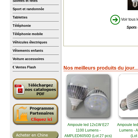
Soirées et fêtes
Sport et randonnée
Tablettes
Voir tous l
Téléphonie
Spots 
Téléphonie mobile
Véhicules électriques
Vêtements enfants
Voiture accessoires
€ Ventes Flash
Nos meilleurs produits du jour...
Ampoule led 12x1W E27
Ampoule le
1100 Lumens -
Lumens -
AMPLED6050D (Lot 27 pcs)
(Lot