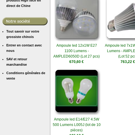
produits High tech en
direct de Chine
Tout savoir sur votre
grossiste chinois
Entrer en contact avec
Ampoule led 12x1W E27
Ampoule led 7x1
nous
1100 Lumens -
Lumens - AMPL
AMPLED6050D (Lot 27 pcs)
(Lot 52 pc
SAV et retour
670,60 €
763,22 €
marchandise
Conditions générales de
vente
Ampoule led E14/E27 4.5W
500 Lumens L005J (lot de 10
pièces)