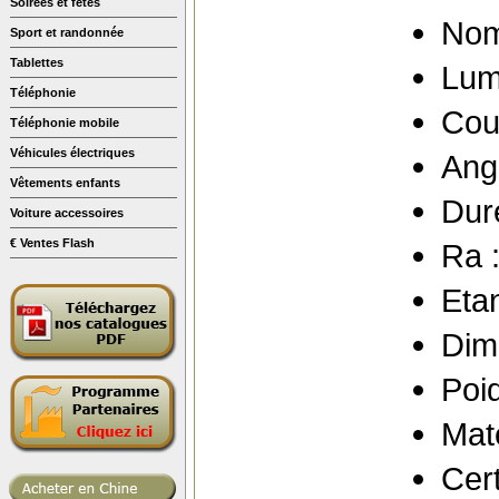
Soirées et fêtes
Nom
Sport et randonnée
Tablettes
Lum
Téléphonie
Cou
Téléphonie mobile
Véhicules électriques
Angl
Vêtements enfants
Dur
Voiture accessoires
€ Ventes Flash
Ra 
Etan
Dim
Poi
Mat
Cert