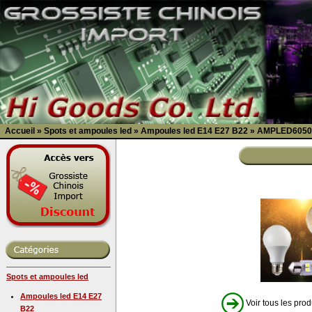
Accueil
»
Spots et ampoules led
»
Ampoules led E14 E27 B22
»
AMPLED6050
Spots et ampoules led
Ampoules led E14 E27
Voir tous les prod
B22