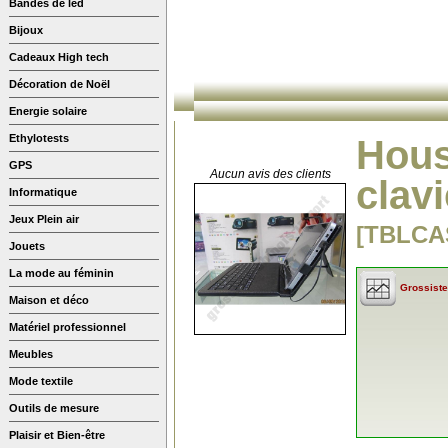
Bandes de led
Bijoux
Cadeaux High tech
Décoration de Noël
Energie solaire
Ethylotests
Hous
GPS
Aucun avis des clients
clavi
Informatique
Jeux Plein air
[TBLCA
Jouets
La mode au féminin
Grossiste
Maison et déco
Matériel professionnel
Meubles
Mode textile
Outils de mesure
Plaisir et Bien-être