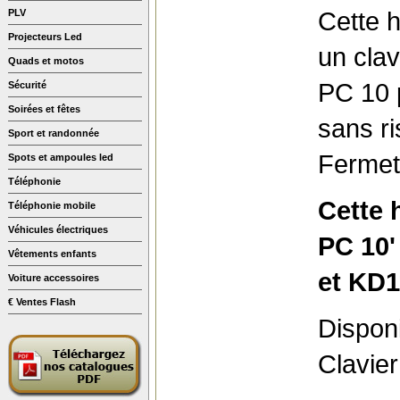
Cette h
PLV
Projecteurs Led
un clav
Quads et motos
PC 10 p
Sécurité
Soirées et fêtes
sans ri
Sport et randonnée
Fermet
Spots et ampoules led
Téléphonie
Cette 
Téléphonie mobile
Véhicules électriques
PC 10'
Vêtements enfants
et KD1
Voiture accessoires
€ Ventes Flash
Disponi
Clavie