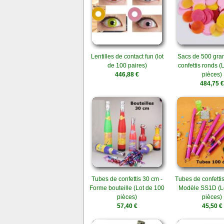
Lentilles de contact fun (lot
Sacs de 500 gr
de 100 paires)
confettis ronds (
446,88 €
pièces)
484,75 €
Tubes de confettis 30 cm -
Tubes de confetti
Forme bouteille (Lot de 100
Modèle SS1D (L
pièces)
pièces)
57,40 €
45,50 €