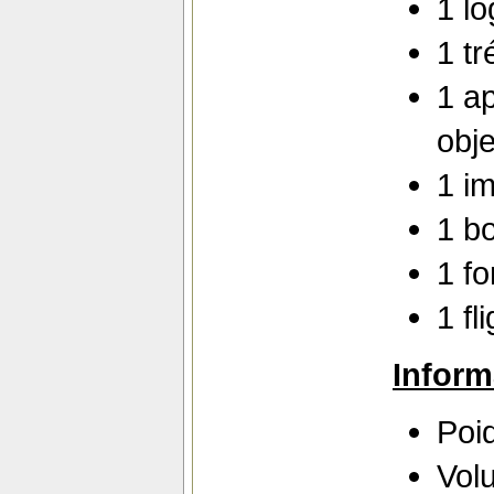
1 lo
1 tr
1 a
obje
1 i
1 b
1 fo
1 fl
Inform
Poi
Vol